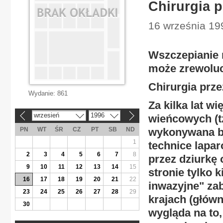
Chirurgia p
16 września 19
Wszczepianie
może zrewoluc
Chirurgia prze
Wydanie:
861
Za kilka lat 
wrzesień
1996
wieńcowych (t
«
»
PN
WT
ŚR
CZ
PT
SB
ND
wykonywana bez
1
technice lapa
2
3
4
5
6
7
8
przez dziurkę 
9
10
11
12
13
14
15
stronie tylko 
16
17
18
19
20
21
22
inwazyjne" za
23
24
25
26
27
28
29
krajach (główn
30
wygląda na to