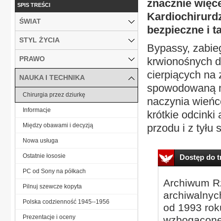
znacznie więc
SPIS TREŚCI
Kardiochirurdz
ŚWIAT
bezpieczne i t
STYL ŻYCIA
Bypassy, zabie
PRAWO
krwionośnych d
cierpiących na
NAUKA I TECHNIKA
spowodowaną mi
Chirurgia przez dziurkę
naczynia wieńco
Informacje
krótkie odcinki 
Między obawami i decyzją
przodu i z tyłu 
Nowa usługa
Ostatnie łososie
Dostęp do tr
PC od Sony na półkach
Archiwum Rz
Pilnuj szewcze kopyta
archiwalnyc
Polska codzienność 1945--1956
od 1993 roku
Prezentacje i oceny
wzbogacone