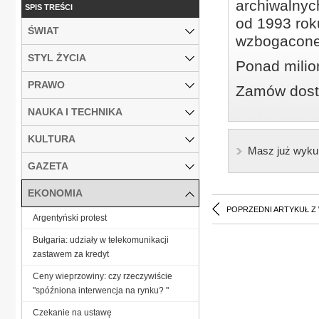
archiwalnyc
SPIS TREŚCI
od 1993 roku
ŚWIAT
wzbogacone
STYL ŻYCIA
Ponad milio
PRAWO
Zamów dostę
NAUKA I TECHNIKA
KULTURA
Masz już wyku
GAZETA
EKONOMIA
POPRZEDNI ARTYKUŁ Z
Argentyński protest
Bułgaria: udziały w telekomunikacji
zastawem za kredyt
Ceny wieprzowiny: czy rzeczywiście
"spóźniona interwencja na rynku? "
Czekanie na ustawę