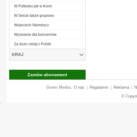
W Pułtusku jak w Korei
W Seicie także grupowo
Wojeciech Niemirycz
Wyzwanie dla koncernów
Za dużo cieląt z Polski
KRAJ
Zamów abonament
Gremi Media:
O nas
|
Regulamin
|
Reklama
|
N
© Copyr