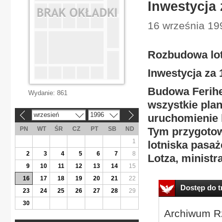
Inwestycja
16 września 19
Rozbudowa lot
Inwestycja za
Budowa Ferihe
Wydanie:
861
wszystkie plan
wrzesień
1996
uruchomienie 
«
»
PN
WT
ŚR
CZ
PT
SB
ND
Tym przygoto
1
lotniska pasaż
2
3
4
5
6
7
8
Lotza, ministr
9
10
11
12
13
14
15
16
17
18
19
20
21
22
Dostęp do tr
23
24
25
26
27
28
29
30
Archiwum Rz