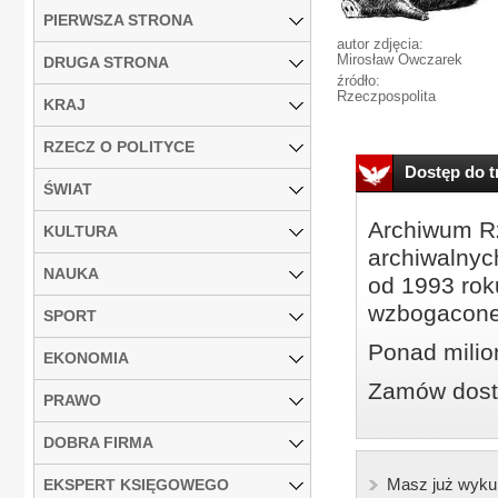
PIERWSZA STRONA
autor zdjęcia:
Mirosław Owczarek
DRUGA STRONA
źródło:
Rzeczpospolita
KRAJ
RZECZ O POLITYCE
Dostęp do tr
ŚWIAT
Archiwum Rz
KULTURA
archiwalnyc
NAUKA
od 1993 roku
wzbogacone
SPORT
Ponad milio
EKONOMIA
Zamów dostę
PRAWO
DOBRA FIRMA
Masz już wyku
EKSPERT KSIĘGOWEGO