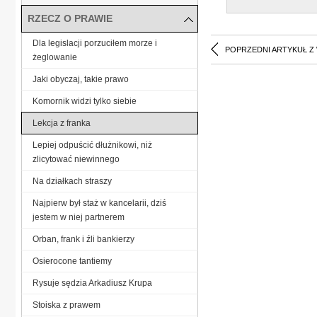
RZECZ O PRAWIE
Dla legislacji porzuciłem morze i
POPRZEDNI ARTYKUŁ Z
żeglowanie
Jaki obyczaj, takie prawo
Komornik widzi tylko siebie
Lekcja z franka
Lepiej odpuścić dłużnikowi, niż
zlicytować niewinnego
Na działkach straszy
Najpierw był staż w kancelarii, dziś
jestem w niej partnerem
Orban, frank i źli bankierzy
Osierocone tantiemy
Rysuje sędzia Arkadiusz Krupa
Stoiska z prawem