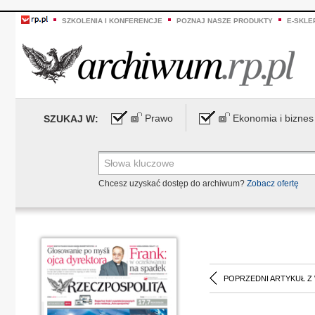
SZKOLENIA I KONFERENCJE
POZNAJ NASZE PRODUKTY
E-SKLE
Prawo
Ekonomia i biznes
SZUKAJ W:
Chcesz uzyskać dostęp do archiwum?
Zobacz ofertę
POPRZEDNI ARTYKUŁ Z