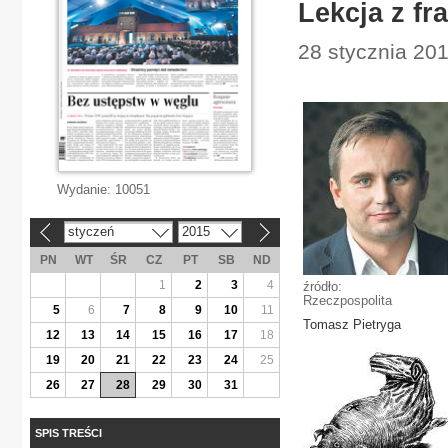
Lekcja z fr
28 stycznia 201
Wydanie:
10051
styczeń
2015
«
»
PN
WT
ŚR
CZ
PT
SB
ND
1
2
3
4
źródło:
Rzeczpospolita
5
6
7
8
9
10
11
Tomasz Pietryga
12
13
14
15
16
17
18
19
20
21
22
23
24
25
26
27
28
29
30
31
SPIS TREŚCI