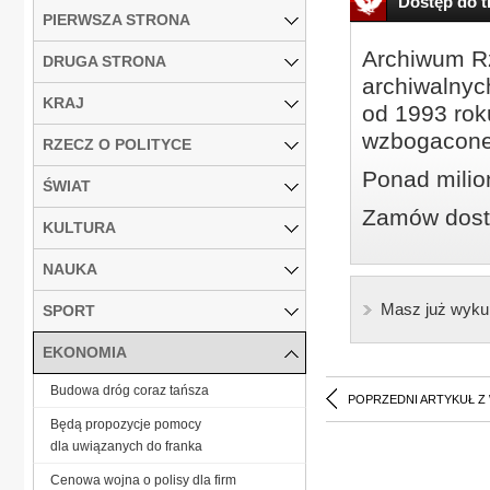
Dostęp do tr
PIERWSZA STRONA
Archiwum Rz
DRUGA STRONA
archiwalnyc
KRAJ
od 1993 roku
wzbogacone
RZECZ O POLITYCE
Ponad milio
ŚWIAT
Zamów dostę
KULTURA
NAUKA
Masz już wyku
SPORT
EKONOMIA
Budowa dróg coraz tańsza
POPRZEDNI ARTYKUŁ Z
Będą propozycje pomocy
dla uwiązanych do franka
Cenowa wojna o polisy dla firm