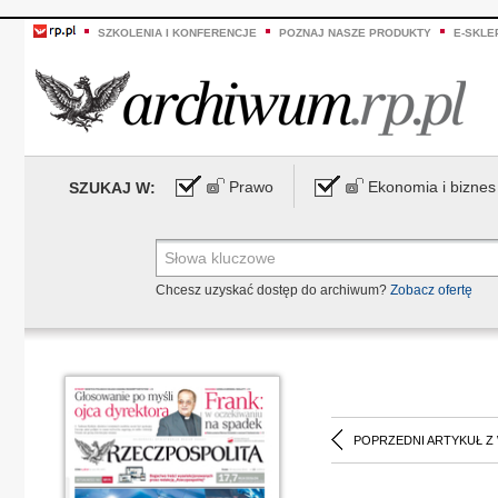
SZKOLENIA I KONFERENCJE
POZNAJ NASZE PRODUKTY
E-SKLE
Prawo
Ekonomia i biznes
SZUKAJ W:
Chcesz uzyskać dostęp do archiwum?
Zobacz ofertę
POPRZEDNI ARTYKUŁ Z