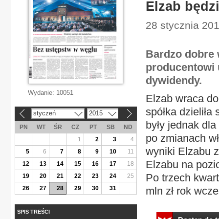
Elzab będzi
28 stycznia 20
Bardzo dobre 
producentowi 
dywidendy.
Wydanie:
10051
El­zab wra­ca do 
spół­ka dzie­li­ła
styczeń
2015
«
»
by­ły jed­nak dla
PN
WT
ŚR
CZ
PT
SB
ND
po zmia­nach wła­
1
2
3
4
wy­ni­ki El­za­bu
5
6
7
8
9
10
11
El­za­bu na po­zi
12
13
14
15
16
17
18
Po trzech kwar­t
19
20
21
22
23
24
25
26
27
28
29
30
31
mln zł rok wcze­
SPIS TREŚCI