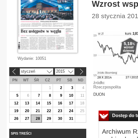
Wzrost wsp
28 stycznia 20
Wydanie:
10051
styczeń
2015
«
»
PN
WT
ŚR
CZ
PT
SB
ND
źródło:
Rzeczpospolita
1
2
3
4
DUON
5
6
7
8
9
10
11
12
13
14
15
16
17
18
19
20
21
22
23
24
25
Dostęp do tr
26
27
28
29
30
31
Archiwum Rz
SPIS TREŚCI