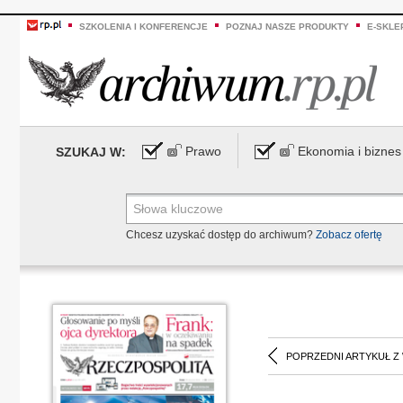
SZKOLENIA I KONFERENCJE
POZNAJ NASZE PRODUKTY
E-SKLE
Prawo
Ekonomia i biznes
SZUKAJ W:
Chcesz uzyskać dostęp do archiwum?
Zobacz ofertę
POPRZEDNI ARTYKUŁ Z