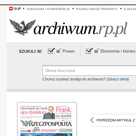
SZKOLENIA I KONFERENCJE
POZNAJ NASZE PRODUKTY
E-SKLE
Prawo
Ekonomia i biznes
SZUKAJ W:
Chcesz uzyskać dostęp do archiwum?
Zobacz ofertę
POPRZEDNI ARTYKUŁ Z