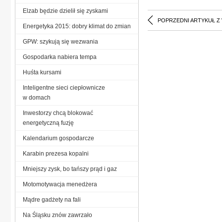
Elzab będzie dzielił się zyskami
POPRZEDNI ARTYKUŁ Z
Energetyka 2015: dobry klimat do zmian
GPW: szykują się wezwania
Gospodarka nabiera tempa
Huśta kursami
Inteligentne sieci ciepłownicze
w domach
Inwestorzy chcą blokować
energetyczną fuzję
Kalendarium gospodarcze
Karabin prezesa kopalni
Mniejszy zysk, bo tańszy prąd i gaz
Motomotywacja menedżera
Mądre gadżety na fali
Na Śląsku znów zawrzało