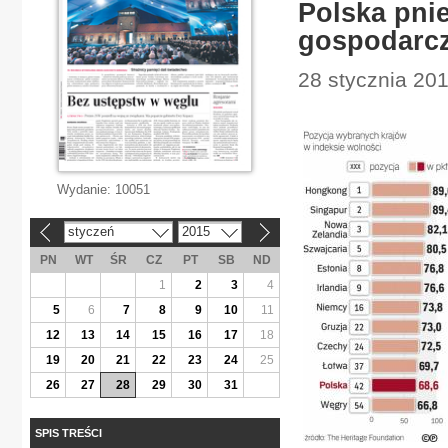
Polska pnie
gospodarcz
28 stycznia 20
Wydanie:
10051
styczeń
2015
«
»
PN
WT
ŚR
CZ
PT
SB
ND
1
2
3
4
5
6
7
8
9
10
11
12
13
14
15
16
17
18
19
20
21
22
23
24
25
26
27
28
29
30
31
SPIS TREŚCI