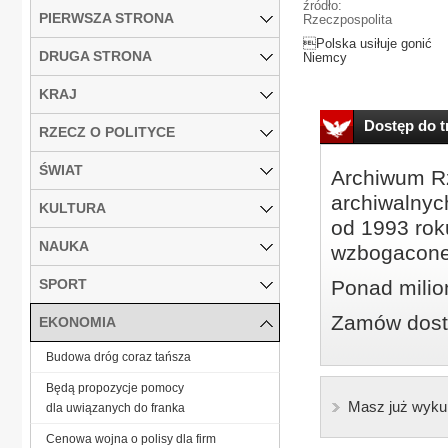
źródło:
PIERWSZA STRONA
Rzeczpospolita
Polska usiłuje gonić
DRUGA STRONA
Niemcy
KRAJ
Dostęp do tr
RZECZ O POLITYCE
ŚWIAT
Archiwum Rz
archiwalnyc
KULTURA
od 1993 roku
NAUKA
wzbogacone
SPORT
Ponad milio
Zamów dostę
EKONOMIA
Budowa dróg coraz tańsza
Będą propozycje pomocy
Masz już wyku
dla uwiązanych do franka
Cenowa wojna o polisy dla firm