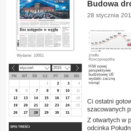
Budowa dró
28 stycznia 20
źródło:
Wydanie:
10051
Rzeczpospolita
W nowej
styczeń
2015
«
»
perspektywie
budżetowej UE
PN
WT
ŚR
CZ
PT
SB
ND
wydatki zaczną
rosnąć
1
2
3
4
5
6
7
8
9
10
11
12
13
14
15
16
17
18
Ci ostatni got
19
20
21
22
23
24
25
szacowanych p
26
27
28
29
30
31
Z otwartych w p
odcinka Połudn
SPIS TREŚCI