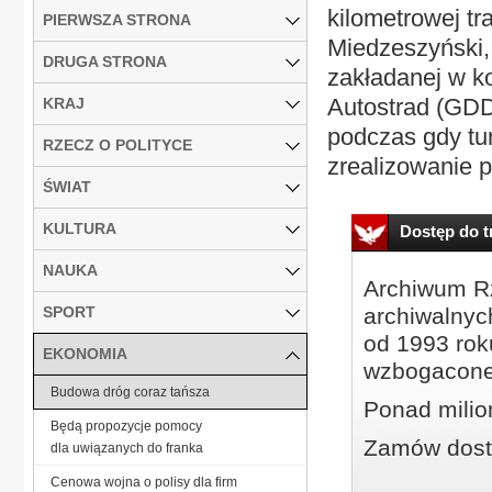
kilometrowej t
PIERWSZA STRONA
Miedzeszyński, 
DRUGA STRONA
zakładanej w ko
Autostrad (GDDK
KRAJ
podczas gdy tu
RZECZ O POLITYCE
zrealizowanie p
ŚWIAT
KULTURA
Dostęp do tr
NAUKA
Archiwum Rz
SPORT
archiwalnyc
od 1993 roku
EKONOMIA
wzbogacone
Budowa dróg coraz tańsza
Ponad milio
Będą propozycje pomocy
Zamów dostę
dla uwiązanych do franka
Cenowa wojna o polisy dla firm