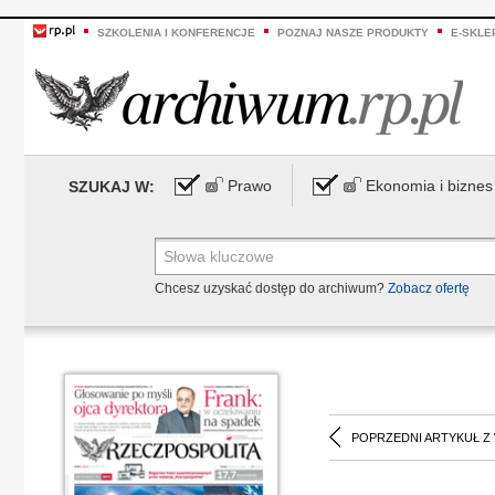
SZKOLENIA I KONFERENCJE
POZNAJ NASZE PRODUKTY
E-SKLE
Prawo
Ekonomia i biznes
SZUKAJ W:
Chcesz uzyskać dostęp do archiwum?
Zobacz ofertę
POPRZEDNI ARTYKUŁ Z