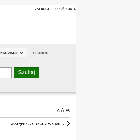
ZALOGUJ
ZAŁÓŻ KONTO
ANSOWANE
+ POMOC
A
A
A
NASTĘPNY ARTYKUŁ Z WYDANIA