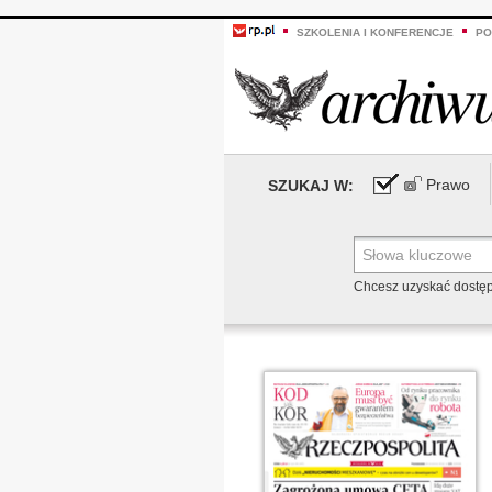
SZKOLENIA I KONFERENCJE
PO
Prawo
SZUKAJ W:
Chcesz uzyskać dostę