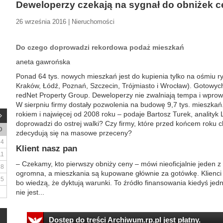
Deweloperzy czekają na sygnał do obniżek 
26 września 2016 | Nieruchomości
Do czego doprowadzi rekordowa podaż mieszkań
aneta gawrońska
Ponad 64 tys. nowych mieszkań jest do kupienia tylko na ośmiu 
Kraków, Łódź, Poznań, Szczecin, Trójmiasto i Wrocław). Gotowych j
redNet Property Group. Deweloperzy nie zwalniają tempa i wprowa
W sierpniu firmy dostały pozwolenia na budowę 9,7 tys. mieszkań.
rokiem i najwięcej od 2008 roku – podaje Bartosz Turek, anality
doprowadzi do ostrej walki? Czy firmy, które przed końcem roku c
D
zdecydują się na masowe przeceny?
4
Klient nasz pan
11
– Czekamy, kto pierwszy obniży ceny – mówi nieoficjalnie jeden z
18
ogromna, a mieszkania są kupowane głównie za gotówkę. Klienc
25
bo wiedzą, że dyktują warunki. To źródło finansowania kiedyś jed
nie jest...
Dostęp do treści Archiwum.rp.pl jest płatny.