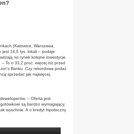
cen?
rynkach (Katowice, Warszawa,
est 14,5 tys. lokali – podaje
dzają na rynek kolejne inwestycje.
 – To o 33,2 proc. więcej niż przed
k Lion's Banku. Czy rekordowa podaż
hcą sprzedać jak najwięcej,
 deweloperów. – Oferta jest
i gotówkowi są bardzo wymagający,
nak wyschnie. A o kredyt hipoteczny