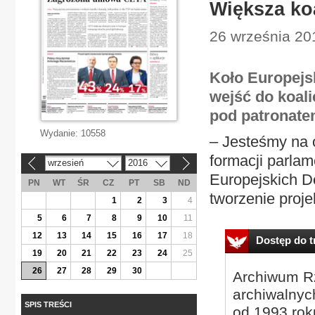
Większa ko
26 września 201
Koło Europejs
wejść do koal
pod patronat
Wydanie:
10558
– Jesteśmy na 
formacji parla
wrzesień
2016
«
»
Europejskich D
PN
WT
ŚR
CZ
PT
SB
ND
tworzenie proj
1
2
3
4
5
6
7
8
9
10
11
12
13
14
15
16
17
18
Dostęp do tr
19
20
21
22
23
24
25
26
27
28
29
30
Archiwum Rz
archiwalnyc
SPIS TREŚCI
od 1993 roku