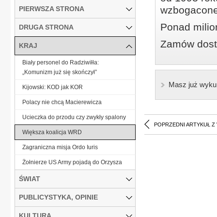
wzbogacone
PIERWSZA STRONA
Ponad milio
DRUGA STRONA
Zamów dostę
KRAJ
Biały personel do Radziwiłła:
„Komunizm już się skończył”
Masz już wyku
Kijowski: KOD jak KOR
Polacy nie chcą Macierewicza
Ucieczka do przodu czy zwykły spalony
POPRZEDNI ARTYKUŁ Z
Większa koalicja WRD
Zagraniczna misja Ordo Iuris
Żołnierze US Army pojadą do Orzysza
ŚWIAT
PUBLICYSTYKA, OPINIE
KULTURA