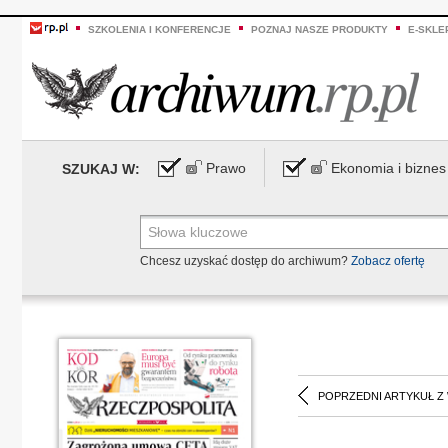
SZKOLENIA I KONFERENCJE
POZNAJ NASZE PRODUKTY
E-SKLE
Prawo
Ekonomia i biznes
SZUKAJ W:
Chcesz uzyskać dostęp do archiwum?
Zobacz ofertę
POPRZEDNI ARTYKUŁ Z