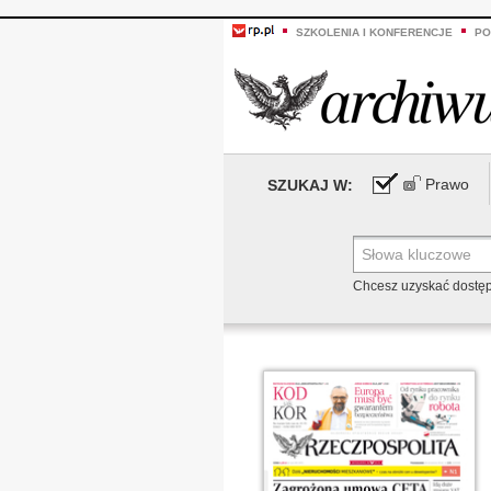
SZKOLENIA I KONFERENCJE
PO
Prawo
SZUKAJ W:
Chcesz uzyskać dostę