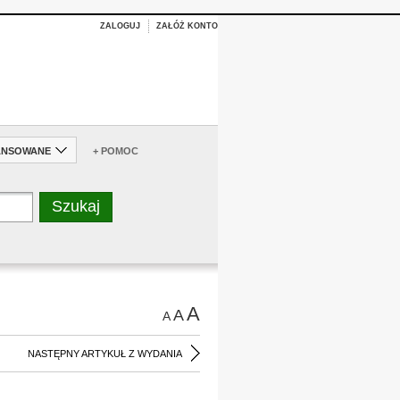
ZALOGUJ
ZAŁÓŻ KONTO
ANSOWANE
+ POMOC
A
A
A
NASTĘPNY ARTYKUŁ Z WYDANIA