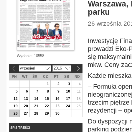
Warszawa, 
parku
26 września 20
Inwestycję Fin
prowadzi Eko-P
się maksymalni
Wydanie:
10558
mkw. Ceny zacz
wrzesień
2016
«
»
Każde mieszka
PN
WT
ŚR
CZ
PT
SB
ND
1
2
3
4
– Formuła open
5
6
7
8
9
10
11
nieograniczone
12
13
14
15
16
17
18
trzecim piętrze
19
20
21
22
23
24
25
rezydencji – op
26
27
28
29
30
Do dyspozycji
parking podzie
SPIS TREŚCI