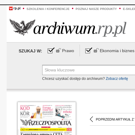
SZKOLENIA I KONFERENCJE
POZNAJ NASZE PRODUKTY
E-SKLE
Prawo
Ekonomia i biznes
SZUKAJ W:
Chcesz uzyskać dostęp do archiwum?
Zobacz ofertę
POPRZEDNI ARTYKUŁ Z