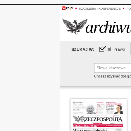
SZKOLENIA I KONFERENCJE
PO
Prawo
SZUKAJ W:
Chcesz uzyskać dostę