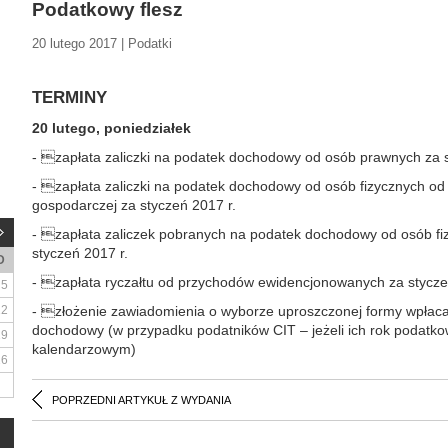
Podatkowy flesz
20 lutego 2017 | Podatki
TERMINY
20 lutego, poniedziałek
- zapłata zaliczki na podatek dochodowy od osób prawnych za s
- zapłata zaliczki na podatek dochodowy od osób fizycznych od
gospodarczej za styczeń 2017 r.
- zapłata zaliczek pobranych na podatek dochodowy od osób f
styczeń 2017 r.
D
- zapłata ryczałtu od przychodów ewidencjonowanych za stycze
5
12
- złożenie zawiadomienia o wyborze uproszczonej formy wpłaca
dochodowy (w przypadku podatników CIT – jeżeli ich rok podatko
19
kalendarzowym)
26
POPRZEDNI ARTYKUŁ Z WYDANIA