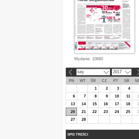
Wydanie:
10680
luty
2017
«
»
PN
WT
ŚR
CZ
PT
SB
N
1
2
3
4
6
7
8
9
10
11
13
14
15
16
17
18
20
21
22
23
24
25
27
28
SPIS TREŚCI