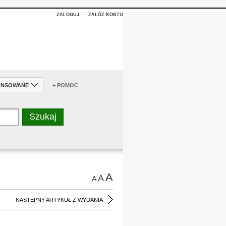
ZALOGUJ
ZAŁÓŻ KONTO
ANSOWANE
+ POMOC
A
A
A
NASTĘPNY ARTYKUŁ Z WYDANIA