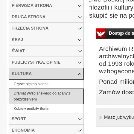
PIERWSZA STRONA
filozofii i kultu
skupić się na p
DRUGA STRONA
TRZECIA STRONA
Dostęp do tr
KRAJ
Archiwum Rz
ŚWIAT
archiwalnyc
PUBLICYSTYKA, OPINIE
od 1993 roku
wzbogacone
KULTURA
Ponad milio
Czyste piękno aktorki
Zamów dostę
Dramat Wyspiańskiego oglądany z
obrzydzeniem
Kobiety podbiły Berlin
Masz już wyku
SPORT
EKONOMIA