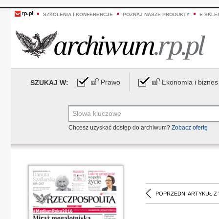
SZKOLENIA I KONFERENCJE
POZNAJ NASZE PRODUKTY
E-SKLE
Prawo
Ekonomia i biznes
SZUKAJ W:
Chcesz uzyskać dostęp do archiwum?
Zobacz ofertę
POPRZEDNI ARTYKUŁ Z