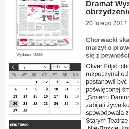
Dramat Wys
obrzydzen
20 lutego 2017 
Chorwacki ska
marzył o prow
się z pewności
Wydanie:
10680
Oliver Frljić, c
luty
2017
«
»
rozpoczynał od 
PN
WT
ŚR
CZ
PT
SB
ND
postanowił być s
1
2
3
4
5
poświęconej śmi
6
7
8
9
10
11
12
„Śmierci Danto
13
14
15
16
17
18
19
zabijali żywe k
20
21
22
23
24
25
26
27
28
spowodowała zdj
Starym Teatrze 
SPIS TREŚCI
„Nie-Boskiej k