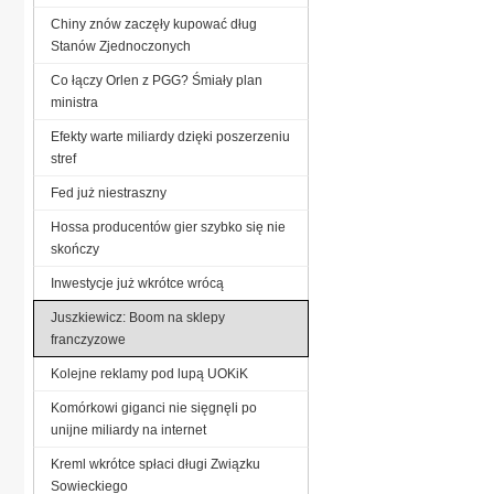
Chiny znów zaczęły kupować dług
Stanów Zjednoczonych
Co łączy Orlen z PGG? Śmiały plan
ministra
Efekty warte miliardy dzięki poszerzeniu
stref
Fed już niestraszny
Hossa producentów gier szybko się nie
skończy
Inwestycje już wkrótce wrócą
Juszkiewicz: Boom na sklepy
franczyzowe
Kolejne reklamy pod lupą UOKiK
Komórkowi giganci nie sięgnęli po
unijne miliardy na internet
Kreml wkrótce spłaci długi Związku
Sowieckiego