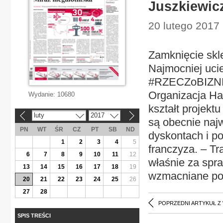
Juszkiewic
20 lutego 2017
Zamknięcie skl
Najmocniej uci
#RZECZoBIZNES
Organizacja Han
Wydanie:
10680
kształt projek
luty
2017
«
»
są obecnie najw
PN
WT
ŚR
CZ
PT
SB
ND
dyskontach i po
1
2
3
4
5
franczyza. – Tr
6
7
8
9
10
11
12
właśnie za spr
13
14
15
16
17
18
19
wzmacniane po
20
21
22
23
24
25
26
27
28
POPRZEDNI ARTYKUŁ Z
SPIS TREŚCI