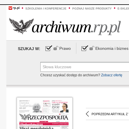
SZKOLENIA I KONFERENCJE
POZNAJ NASZE PRODUKTY
E-SKLE
Prawo
Ekonomia i biznes
SZUKAJ W:
Chcesz uzyskać dostęp do archiwum?
Zobacz ofertę
POPRZEDNI ARTYKUŁ Z