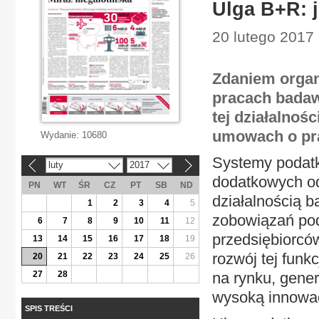
Ulga B+R: j
20 lutego 2017 
Zdaniem organ
pracach badawc
tej działalnoś
umowach o prac
Wydanie:
10680
Systemy podat
luty
2017
«
»
dodatkowych o
PN
WT
ŚR
CZ
PT
SB
ND
działalnością 
1
2
3
4
5
zobowiązań pod
6
7
8
9
10
11
12
przedsiębiorców
13
14
15
16
17
18
19
rozwój tej funk
20
21
22
23
24
25
26
27
28
na rynku, gener
wysoką innowa
SPIS TREŚCI