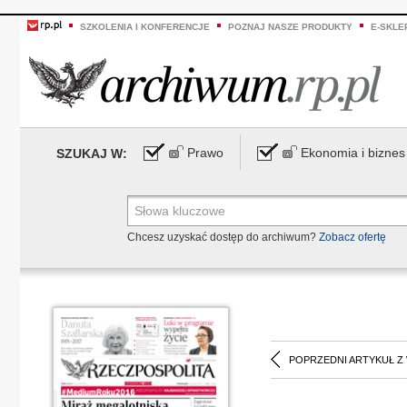
SZKOLENIA I KONFERENCJE
POZNAJ NASZE PRODUKTY
E-SKLE
Prawo
Ekonomia i biznes
SZUKAJ W:
Chcesz uzyskać dostęp do archiwum?
Zobacz ofertę
POPRZEDNI ARTYKUŁ Z