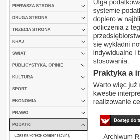
Ulga podatkowa
PIERWSZA STRONA
systemie podat
DRUGA STRONA
dopiero w najb
odliczenia z t
TRZECIA STRONA
przedsiębiorst
KRAJ
się wykładni no
indywidualne i 
ŚWIAT
stosowania.
PUBLICYSTYKA, OPINIE
Praktyka a i
KULTURA
Warto więc już
SPORT
kwestie interpr
realizowanie ce
EKONOMIA
PRAWO
Dostęp do tr
PODATKI
Archiwum Rz
Czas na korektę kompensacyjną