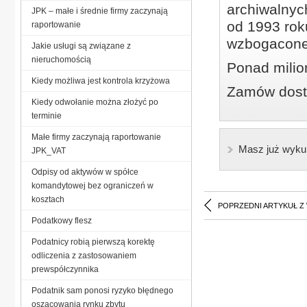
archiwalnyc
JPK – małe i średnie firmy zaczynają
od 1993 roku
raportowanie
wzbogacone
Jakie usługi są związane z
nieruchomością
Ponad milio
Kiedy możliwa jest kontrola krzyżowa
Zamów dostę
Kiedy odwołanie można złożyć po
terminie
Małe firmy zaczynają raportowanie
Masz już wyku
JPK_VAT
Odpisy od aktywów w spółce
komandytowej bez ograniczeń w
kosztach
POPRZEDNI ARTYKUŁ Z
Podatkowy flesz
Podatnicy robią pierwszą korektę
odliczenia z zastosowaniem
prewspółczynnika
Podatnik sam ponosi ryzyko błędnego
oszacowania rynku zbytu