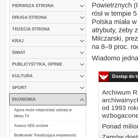
Powietrznych (I
PIERWSZA STRONA
rósł w tempie 5
DRUGA STRONA
Polska miała w
atrybuty, żeby 
TRZECIA STRONA
Milczarski, pre
KRAJ
na 8–9 proc. ro
ŚWIAT
Wiadomo jednak
PUBLICYSTYKA, OPINIE
KULTURA
Dostęp do tr
SPORT
Archiwum Rz
archiwalnyc
EKONOMIA
od 1993 roku
Agora może odsprzedać udziały w
wzbogacone
Metro TV
Ponad milio
Asseco SEE urośnie
Bratkowski: Paraliżująca niepewność
Zamów dostę