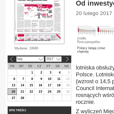
Od inwestyc
20 lutego 2017
źródło:
Rzeczpospolita
Polacy latają coraz
Wydanie:
10680
chętniej
luty
2017
«
»
PN
WT
ŚR
CZ
PT
SB
ND
lotniska obsłuż
1
2
3
4
5
Polsce. Lotnis
6
7
8
9
10
11
12
(wzrost o 14,5 
13
14
15
16
17
18
19
Council Interna
20
21
22
23
24
25
26
rosnących wśró
27
28
rocznie.
Z wyliczeń Mi
SPIS TREŚCI