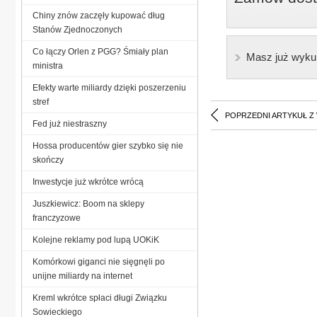
Chiny znów zaczęły kupować dług
Stanów Zjednoczonych
Co łączy Orlen z PGG? Śmiały plan
Masz już wyku
ministra
Efekty warte miliardy dzięki poszerzeniu
stref
POPRZEDNI ARTYKUŁ Z
Fed już niestraszny
Hossa producentów gier szybko się nie
skończy
Inwestycje już wkrótce wrócą
Juszkiewicz: Boom na sklepy
franczyzowe
Kolejne reklamy pod lupą UOKiK
Komórkowi giganci nie sięgnęli po
unijne miliardy na internet
Kreml wkrótce spłaci długi Związku
Sowieckiego