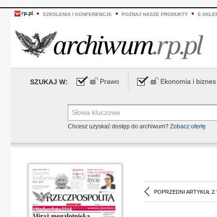
SZKOLENIA I KONFERENCJE
POZNAJ NASZE PRODUKTY
E-SKLE
Prawo
Ekonomia i biznes
SZUKAJ W:
Chcesz uzyskać dostęp do archiwum?
Zobacz ofertę
POPRZEDNI ARTYKUŁ Z