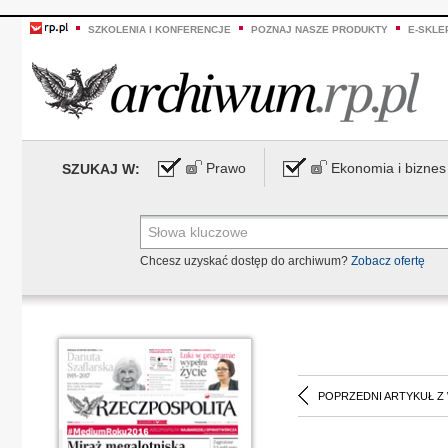
SZKOLENIA I KONFERENCJE
POZNAJ NASZE PRODUKTY
E-SKLE
Prawo
Ekonomia i biznes
SZUKAJ W:
Chcesz uzyskać dostęp do archiwum?
Zobacz ofertę
POPRZEDNI ARTYKUŁ Z