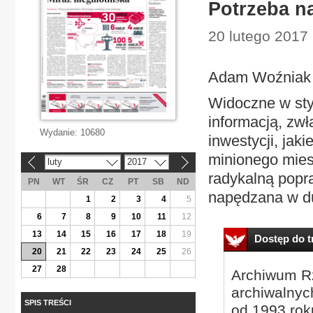
Potrzeba na
20 lutego 2017
Adam Woźniak
Widoczne w sty
informacją, zw
Wydanie:
10680
inwestycji, jak
minionego mie
luty
2017
«
»
radykalną popr
PN
WT
ŚR
CZ
PT
SB
ND
napędzana w du
1
2
3
4
5
6
7
8
9
10
11
12
13
14
15
16
17
18
19
Dostęp do tr
20
21
22
23
24
25
26
27
28
Archiwum Rz
archiwalnyc
SPIS TREŚCI
od 1993 roku