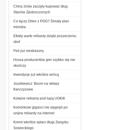
Chiny znów zaczęły kupować dług
Stanów Zjednoczonych
Co łączy Orlen z PGG? Śmiały plan
ministra
Efekty warte miliardy dzięki poszerzeniu
stref
Fed już niestraszny
Hossa producentów gier szybko się nie
skończy
Inwestycje już wkrótce wrócą
Juszkiewicz: Boom na sklepy
franczyzowe
Kolejne reklamy pod lupą UOKiK
Komórkowi giganci nie sięgnęli po
unijne miliardy na internet
Kreml wkrótce spłaci długi Związku
Sowieckiego