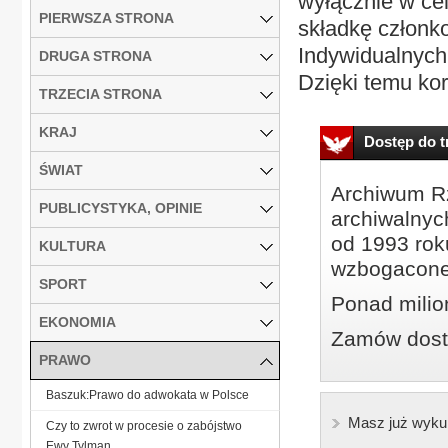
wyłącznie w ce
PIERWSZA STRONA
składkę członk
Indywidualnych
DRUGA STRONA
Dzięki temu kor
TRZECIA STRONA
KRAJ
Dostęp do tr
ŚWIAT
Archiwum Rz
PUBLICYSTYKA, OPINIE
archiwalnyc
od 1993 roku
KULTURA
wzbogacone
SPORT
Ponad milio
EKONOMIA
Zamów dostę
PRAWO
Baszuk:Prawo do adwokata w Polsce
Masz już wyku
Czy to zwrot w procesie o zabójstwo
Ewy Tylman