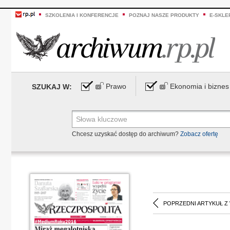
SZKOLENIA I KONFERENCJE
POZNAJ NASZE PRODUKTY
E-SKLE
Prawo
Ekonomia i biznes
SZUKAJ W:
Chcesz uzyskać dostęp do archiwum?
Zobacz ofertę
POPRZEDNI ARTYKUŁ Z