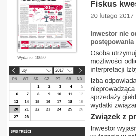
Fiskus kwe
20 lutego 2017
Inwestor nie 
postępowania 
Osoba utrzymują
Wydanie:
10680
możliwości odl
interpretacji I
luty
2017
«
»
PN
WT
ŚR
CZ
PT
SB
ND
Izba odpowiadał
1
2
3
4
5
nieprowadząca 
6
7
8
9
10
11
12
sprzedaży giełd
13
14
15
16
17
18
19
wydatki związan
20
21
22
23
24
25
26
Związek z 
27
28
Inwestor wyjaśn
SPIS TREŚCI