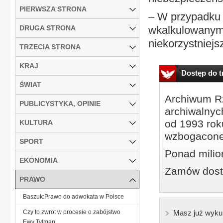
PIERWSZA STRONA
– W przypadku 
DRUGA STRONA
wkalkulowanym 
niekorzystniejsze
TRZECIA STRONA
KRAJ
Dostęp do tr
ŚWIAT
Archiwum Rz
PUBLICYSTYKA, OPINIE
archiwalnyc
od 1993 roku
KULTURA
wzbogacone
SPORT
Ponad milio
EKONOMIA
Zamów dostę
PRAWO
Baszuk:Prawo do adwokata w Polsce
Czy to zwrot w procesie o zabójstwo
Masz już wyku
Ewy Tylman