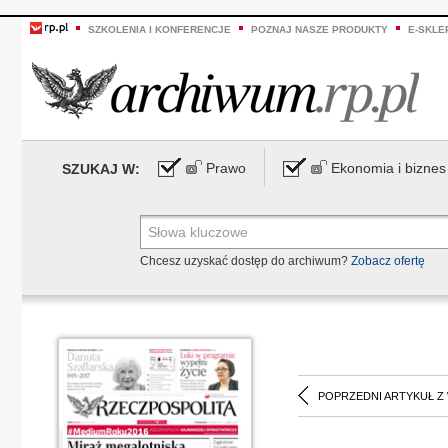
SZKOLENIA I KONFERENCJE
POZNAJ NASZE PRODUKTY
E-SKLE
Prawo
Ekonomia i biznes
SZUKAJ W:
Chcesz uzyskać dostęp do archiwum?
Zobacz ofertę
POPRZEDNI ARTYKUŁ Z