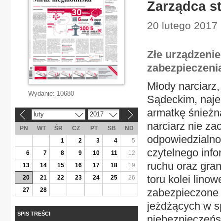
Zarządca s
20 lutego 2017
Złe urządzenie
zabezpieczeni
Młody narciarz,
Wydanie:
10680
Sądeckim, najec
armatkę śnieżną
luty
2017
«
»
narciarz nie za
PN
WT
ŚR
CZ
PT
SB
ND
odpowiedzialno
1
2
3
4
5
czytelnego inf
6
7
8
9
10
11
12
ruchu oraz gran
13
14
15
16
17
18
19
toru kolei lino
20
21
22
23
24
25
26
27
28
zabezpieczone b
jeżdżących w s
SPIS TREŚCI
niebezpieczeńs