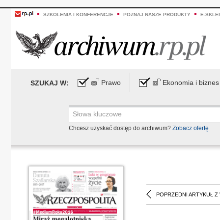
SZKOLENIA I KONFERENCJE
POZNAJ NASZE PRODUKTY
E-SKLE
Prawo
Ekonomia i biznes
SZUKAJ W:
Chcesz uzyskać dostęp do archiwum?
Zobacz ofertę
POPRZEDNI ARTYKUŁ Z