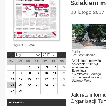
Szlakiem m
20 lutego 2017
Wydanie:
10680
źródło:
luty
2017
Locust/Wikipedia
«
»
Architektem pomysłu
PN
WT
ŚR
CZ
PT
SB
ND
powstania COP był
wicepremier
1
2
3
4
5
Eugeniusz
6
7
8
9
10
11
12
Kwiatkowski, którego
pomnik znajduje się w
13
14
15
16
17
18
19
Stalowej Woli.
20
21
22
23
24
25
26
27
28
Jak nas inform
Organizacji Tu
SPIS TREŚCI