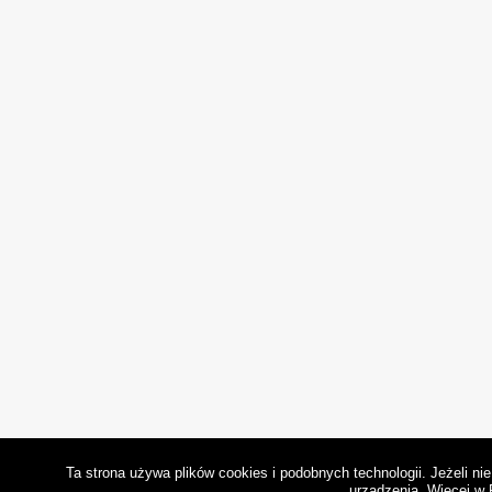
Ta strona używa plików cookies i podobnych technologii. Jeżeli n
urządzenia.
Więcej w 