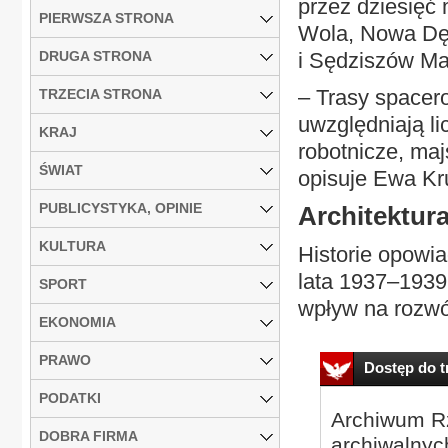
przez dziesięć
PIERWSZA STRONA
Wola, Nowa Dęb
DRUGA STRONA
i Sędziszów Ma
– Trasy spacer
TRZECIA STRONA
uwzględniają lic
KRAJ
robotnicze, majs
ŚWIAT
opisuje Ewa Kr
PUBLICYSTYKA, OPINIE
Architektur
KULTURA
Historie opowi
lata 1937–1939
SPORT
wpływ na rozwój
EKONOMIA
PRAWO
Dostęp do tr
PODATKI
Archiwum Rz
DOBRA FIRMA
archiwalnyc