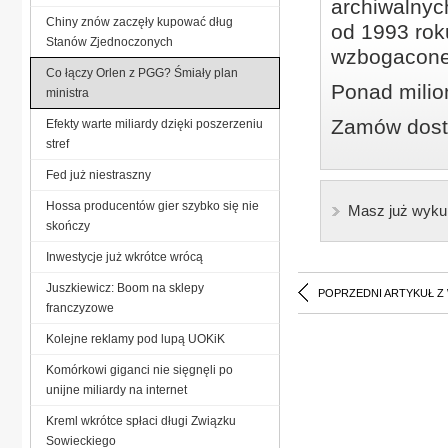
archiwalnyc
Chiny znów zaczęły kupować dług
od 1993 roku
Stanów Zjednoczonych
wzbogacone
Co łączy Orlen z PGG? Śmiały plan
Ponad milio
ministra
Zamów dostę
Efekty warte miliardy dzięki poszerzeniu
stref
Fed już niestraszny
Hossa producentów gier szybko się nie
Masz już wyku
skończy
Inwestycje już wkrótce wrócą
Juszkiewicz: Boom na sklepy
POPRZEDNI ARTYKUŁ Z
franczyzowe
Kolejne reklamy pod lupą UOKiK
Komórkowi giganci nie sięgnęli po
unijne miliardy na internet
Kreml wkrótce spłaci długi Związku
Sowieckiego