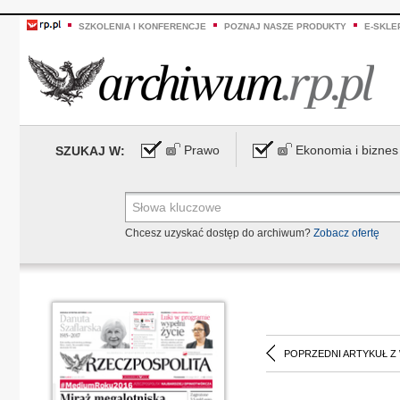
SZKOLENIA I KONFERENCJE
POZNAJ NASZE PRODUKTY
E-SKLE
Prawo
Ekonomia i biznes
SZUKAJ W:
Chcesz uzyskać dostęp do archiwum?
Zobacz ofertę
POPRZEDNI ARTYKUŁ Z