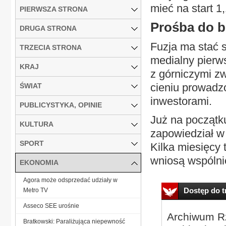
mieć na start 1,
PIERWSZA STRONA
Prośba do 
DRUGA STRONA
Fuzja ma stać s
TRZECIA STRONA
medialny pierw
KRAJ
z górniczymi zw
cieniu prowadz
ŚWIAT
inwestorami.
PUBLICYSTYKA, OPINIE
Już na początku
KULTURA
zapowiedział w
SPORT
Kilka miesięcy
wniosą wspólnie
EKONOMIA
Agora może odsprzedać udziały w
Dostęp do tr
Metro TV
Asseco SEE urośnie
Archiwum Rz
Bratkowski: Paraliżująca niepewność