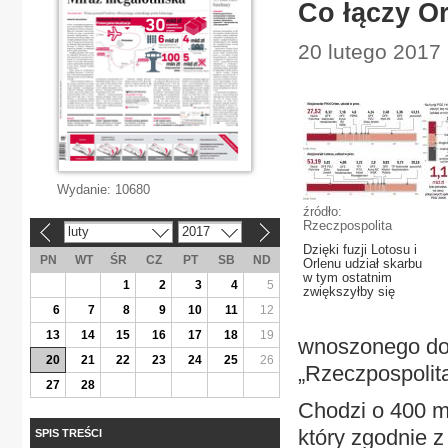
Co łączy O
20 lutego 2017
Wydanie:
10680
źródło:
Rzeczpospolita
luty
2017
«
»
Dzięki fuzji Lotosu i
PN
WT
ŚR
CZ
PT
SB
ND
Orlenu udział skarbu
w tym ostatnim
1
2
3
4
5
zwiększyłby się
6
7
8
9
10
11
12
13
14
15
16
17
18
19
wnoszonego do P
20
21
22
23
24
25
26
„Rzeczpospolita
27
28
Chodzi o 400 m
który zgodnie z
SPIS TREŚCI