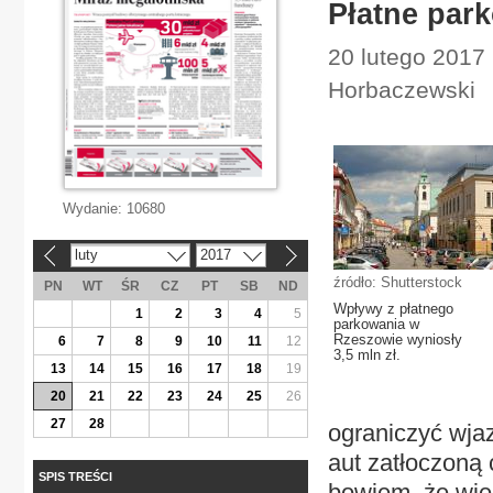
Płatne par
20 lutego 2017 
Horbaczewski
Wydanie:
10680
luty
2017
«
»
źródło: Shutterstock
PN
WT
ŚR
CZ
PT
SB
ND
Wpływy z płatnego
1
2
3
4
5
parkowania w
Rzeszowie wyniosły
6
7
8
9
10
11
12
3,5 mln zł.
13
14
15
16
17
18
19
20
21
22
23
24
25
26
27
28
ograniczyć wja
aut zatłoczoną 
SPIS TREŚCI
bowiem, że wi