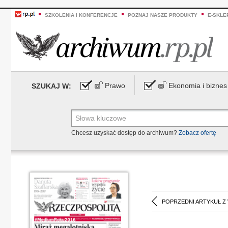
SZKOLENIA I KONFERENCJE
POZNAJ NASZE PRODUKTY
E-SKLE
Prawo
Ekonomia i biznes
SZUKAJ W:
Chcesz uzyskać dostęp do archiwum?
Zobacz ofertę
POPRZEDNI ARTYKUŁ Z