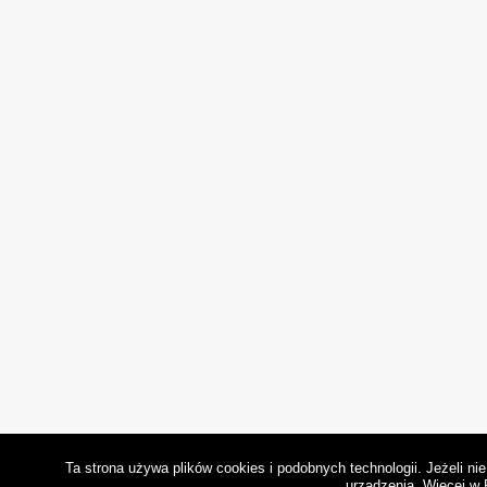
Ta strona używa plików cookies i podobnych technologii. Jeżeli n
urządzenia.
Więcej w 