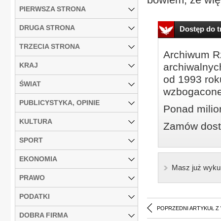
PIERWSZA STRONA
DRUGA STRONA
Dostęp do tr
TRZECIA STRONA
Archiwum Rz
KRAJ
archiwalnyc
od 1993 roku
ŚWIAT
wzbogacone
PUBLICYSTYKA, OPINIE
Ponad milio
KULTURA
Zamów dostę
SPORT
EKONOMIA
Masz już wyku
PRAWO
PODATKI
POPRZEDNI ARTYKUŁ Z
DOBRA FIRMA