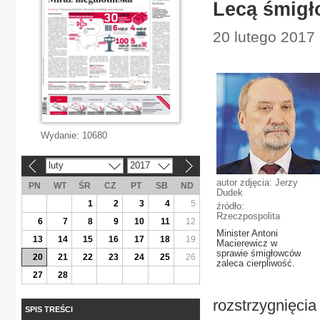
Lecą śmigł
20 lutego 2017
Wydanie:
10680
luty
2017
«
»
autor zdjęcia: Jerzy
PN
WT
ŚR
CZ
PT
SB
ND
Dudek
1
2
3
4
5
źródło:
Rzeczpospolita
6
7
8
9
10
11
12
Minister Antoni
13
14
15
16
17
18
19
Macierewicz w
sprawie śmigłowców
20
21
22
23
24
25
26
zaleca cierpliwość.
27
28
rozstrzygnięcia
SPIS TREŚCI