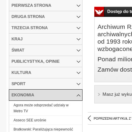
PIERWSZA STRONA
Dostęp do tr
DRUGA STRONA
Archiwum Rz
TRZECIA STRONA
archiwalnyc
KRAJ
od 1993 roku
wzbogacone
ŚWIAT
Ponad milio
PUBLICYSTYKA, OPINIE
Zamów dostę
KULTURA
SPORT
Masz już wyku
EKONOMIA
Agora może odsprzedać udziały w
Metro TV
POPRZEDNI ARTYKUŁ Z
Asseco SEE urośnie
Bratkowski: Paraliżująca niepewność