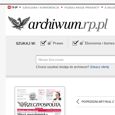
SZKOLENIA I KONFERENCJE
POZNAJ NASZE PRODUKTY
E-SKLE
Prawo
Ekonomia i biznes
SZUKAJ W:
Chcesz uzyskać dostęp do archiwum?
Zobacz ofertę
POPRZEDNI ARTYKUŁ Z