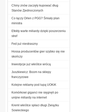
Chiny znów zaczęły kupować dług
Stanów Zjednoczonych
Co łączy Orlen z PGG? Śmiały plan
ministra
Efekty warte miliardy dzięki poszerzeniu
stref
Fed już niestraszny
Hossa producentów gier szybko się nie
skończy
Inwestycje już wkrótce wrócą
Juszkiewicz: Boom na sklepy
franczyzowe
Kolejne reklamy pod lupą UOKiK
Komórkowi giganci nie sięgnęli po
unijne miliardy na internet
Kreml wkrótce spłaci długi Związku
Sowieckiego