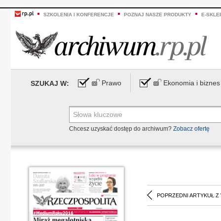
SZKOLENIA I KONFERENCJE
POZNAJ NASZE PRODUKTY
E-SKLE
Prawo
Ekonomia i biznes
SZUKAJ W:
Chcesz uzyskać dostęp do archiwum?
Zobacz ofertę
POPRZEDNI ARTYKUŁ Z