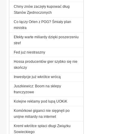
Chiny znów zaczęły kupować dług
Stanów Zjednoczonych
Co łączy Orlen z PGG? Śmiały plan
ministra
Efekty warte miliardy dzięki poszerzeniu
stref
Fed już niestraszny
Hossa producentów gier szybko się nie
skończy
Inwestycje już wkrótce wrócą
Juszkiewicz: Boom na sklepy
franczyzowe
Kolejne reklamy pod lupą UOKiK
Komórkowi giganci nie sięgnęli po
unijne miliardy na internet
Kreml wkrótce spłaci długi Związku
Sowieckiego