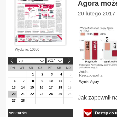
Agora może
20 lutego 2017
Wydanie:
10680
luty
2017
«
»
PN
WT
ŚR
CZ
PT
SB
ND
źródło:
1
2
3
4
5
Rzeczpospolita
6
7
8
9
10
11
12
Wyniki Agory
13
14
15
16
17
18
19
20
21
22
23
24
25
26
Jak zapewnił na
27
28
Dostęp do tr
SPIS TREŚCI