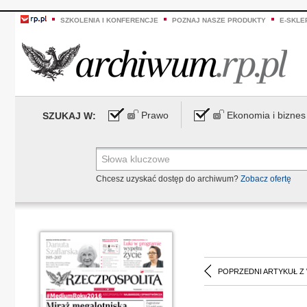
SZKOLENIA I KONFERENCJE
POZNAJ NASZE PRODUKTY
E-SKLE
Prawo
Ekonomia i biznes
SZUKAJ W:
Chcesz uzyskać dostęp do archiwum?
Zobacz ofertę
POPRZEDNI ARTYKUŁ Z