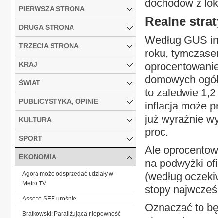
dochodów z lok
PIERWSZA STRONA
Realne strat
DRUGA STRONA
Według GUS infl
TRZECIA STRONA
roku, tymczase
KRAJ
oprocentowani
domowych ogółem
ŚWIAT
to zaledwie 1,2
PUBLICYSTYKA, OPINIE
inflacja może p
już wyraźnie w
KULTURA
proc.
SPORT
Ale oprocentow
EKONOMIA
na podwyżki ofi
Agora może odsprzedać udziały w
(według oczeki
Metro TV
stopy najwcześn
Asseco SEE urośnie
Oznaczać to bę
Bratkowski: Paraliżująca niepewność