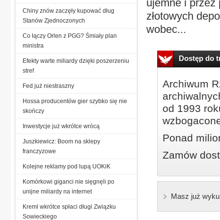
ujemne i przez
Chiny znów zaczęły kupować dług
złotowych dep
Stanów Zjednoczonych
wobec...
Co łączy Orlen z PGG? Śmiały plan
ministra
Dostęp do tr
Efekty warte miliardy dzięki poszerzeniu
stref
Archiwum Rz
Fed już niestraszny
archiwalnyc
Hossa producentów gier szybko się nie
od 1993 roku
skończy
wzbogacone
Inwestycje już wkrótce wrócą
Ponad milio
Juszkiewicz: Boom na sklepy
franczyzowe
Zamów dostę
Kolejne reklamy pod lupą UOKiK
Komórkowi giganci nie sięgnęli po
unijne miliardy na internet
Masz już wyku
Kreml wkrótce spłaci długi Związku
Sowieckiego