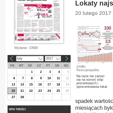
Lokaty najs
20 lutego 2017
Wydanie:
10680
luty
2017
«
»
PN
WT
ŚR
CZ
PT
SB
ND
źródło:
Rzeczpospolita
1
2
3
4
5
Na razie nie zanosi
6
7
8
9
10
11
12
się na wzrost stóp
procentowych i
13
14
15
16
17
18
19
oprocentowania lokat
20
21
22
23
24
25
26
27
28
spadek wartośc
miesiącach był
SPIS TREŚCI