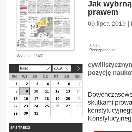
Jak wybrną
prawem
09 lipca 2019 |
źródło:
Rzeczpospolita
Wydanie:
11401
cywilistycznym
lipiec
2019
«
»
pozycję nauko
PN
WT
ŚR
CZ
PT
SB
ND
1
2
3
4
5
6
7
8
9
10
11
12
13
14
Dotychczasowe 
15
16
17
18
19
20
21
skutkami prowa
22
23
24
25
26
27
28
konstytucyjneg
29
30
31
Konstytucyjnego
SPIS TREŚCI