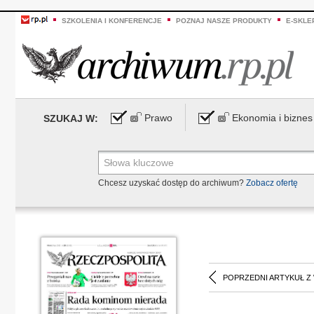
SZKOLENIA I KONFERENCJE
POZNAJ NASZE PRODUKTY
E-SKLE
Prawo
Ekonomia i biznes
SZUKAJ W:
Chcesz uzyskać dostęp do archiwum?
Zobacz ofertę
POPRZEDNI ARTYKUŁ Z