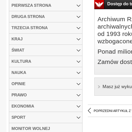
Dostęp do tr
PIERWSZA STRONA
DRUGA STRONA
Archiwum Rz
archiwalnyc
TRZECIA STRONA
od 1993 roku
KRAJ
wzbogacone
ŚWIAT
Ponad milio
Zamów dostę
KULTURA
NAUKA
OPINIE
Masz już wyku
PRAWO
EKONOMIA
POPRZEDNI ARTYKUŁ Z
SPORT
MONITOR WOLNEJ