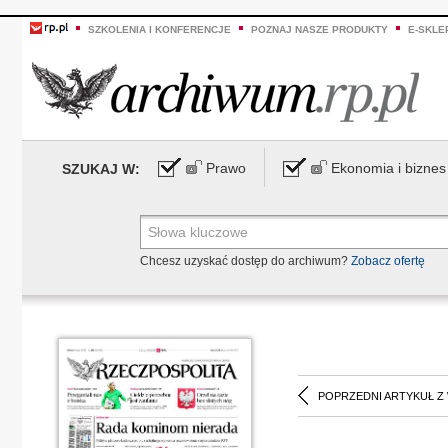
SZKOLENIA I KONFERENCJE
POZNAJ NASZE PRODUKTY
E-SKLE
Prawo
Ekonomia i biznes
SZUKAJ W:
Chcesz uzyskać dostęp do archiwum?
Zobacz ofertę
POPRZEDNI ARTYKUŁ Z