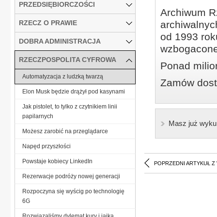
PRZEDSIĘBIORCZOŚCI
Archiwum Rz
RZECZ O PRAWIE
archiwalnyc
od 1993 roku
DOBRA ADMINISTRACJA
wzbogacone
RZECZPOSPOLITA CYFROWA
Ponad milio
Automatyzacja z ludzką twarzą
Zamów dostę
Elon Musk będzie drążył pod kasynami
Jak pistolet, to tylko z czytnikiem linii
papilarnych
Masz już wyku
Możesz zarobić na przeglądarce
Napęd przyszłości
Powstaje kobiecy LinkedIn
POPRZEDNI ARTYKUŁ Z
Rezerwacje podróży nowej generacji
Rozpoczyna się wyścig po technologię
6G
Rozwiązaliśmy dylemat kury i jajka