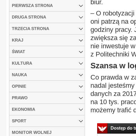
biur.
PIERWSZA STRONA
– O robotyzacji
DRUGA STRONA
oni patrzą na o
godziny pracy. 
TRZECIA STRONA
zwiększa się za
KRAJ
nie inwestuje w
ŚWIAT
z Politechniki 
KULTURA
Szansa w lo
NAUKA
Co prawda w z
nadal jesteśmy
OPINIE
danych za 2017 
PRAWO
na 10 tys. prac
możemy trafić d
EKONOMIA
SPORT
Dostęp do tr
MONITOR WOLNEJ