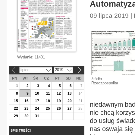
Automatyza
09 lipca 2019 |
Wydanie:
11401
lipiec
2019
«
»
PN
WT
ŚR
CZ
PT
SB
ND
źródło:
Rzeczpospolita
1
2
3
4
5
6
7
8
9
10
11
12
13
14
15
16
17
18
19
20
21
niedawnym bad
22
23
24
25
26
27
28
nie chcą korzys
29
30
31
do usług świad
nas oswaja się 
SPIS TREŚCI