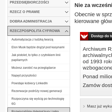
PRZEDSIĘBIORCZOŚCI
Nie za wcześn
RZECZ O PRAWIE
Obecnie w sprz
kierowane głów
DOBRA ADMINISTRACJA
RZECZPOSPOLITA CYFROWA
Dostęp do tr
Automatyzacja z ludzką twarzą
Elon Musk będzie drążył pod kasynami
Archiwum Rz
archiwalnyc
Jak pistolet, to tylko z czytnikiem linii
papilarnych
od 1993 roku
wzbogacone
Możesz zarobić na przeglądarce
Ponad milio
Napęd przyszłości
Powstaje kobiecy LinkedIn
Zamów dostę
Rezerwacje podróży nowej generacji
Rozpoczyna się wyścig po technologię
6G
Masz już wyku
Rozwiązaliśmy dylemat kury i jajka