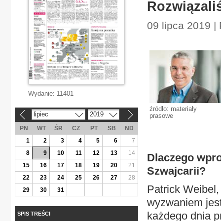
Rozwiązaliś
09 lipca 2019 |
Wydanie:
11401
źródło: materiały
lipiec
2019
prasowe
«
»
PN
WT
ŚR
CZ
PT
SB
ND
1
2
3
4
5
6
7
8
9
10
11
12
13
14
Dlaczego wpro
15
16
17
18
19
20
21
Szwajcarii?
22
23
24
25
26
27
28
Patrick Weibel
29
30
31
wyzwaniem jest 
każdego dnia pr
SPIS TREŚCI