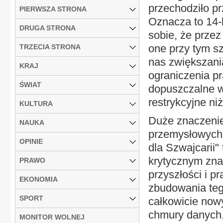
przechodziło pr
PIERWSZA STRONA
Oznacza to 14-
DRUGA STRONA
sobie, że przez
one przy tym s
TRZECIA STRONA
nas zwiększani
KRAJ
ograniczenia p
ŚWIAT
dopuszczalne wa
restrykcyjne ni
KULTURA
Duże znaczenie
NAUKA
przemysłowych
OPINIE
dla Szwajcarii"
krytycznym znac
PRAWO
przyszłości i p
EKONOMIA
zbudowania tego
SPORT
całkowicie nowy
chmury danych,
MONITOR WOLNEJ