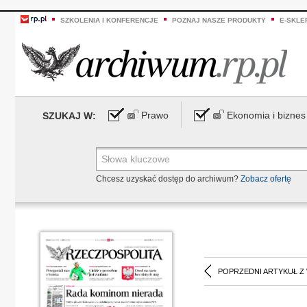
SZKOLENIA I KONFERENCJE
POZNAJ NASZE PRODUKTY
E-SKLE
Prawo
Ekonomia i biznes
SZUKAJ W:
Chcesz uzyskać dostęp do archiwum?
Zobacz ofertę
POPRZEDNI ARTYKUŁ Z