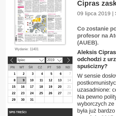
Cipras zas
09 lipca 2019 |
Co zostanie p
profesor na A
(AUEB).
Wydanie:
11401
Aleksis Cipra
odchodzi z urz
lipiec
2019
«
»
spuścizny?
PN
WT
ŚR
CZ
PT
SB
ND
1
2
3
4
5
6
7
W sensie dosłow
8
9
10
11
12
13
14
postkomunistycz
15
16
17
18
19
20
21
uzasadnione: co
22
23
24
25
26
27
28
Na pewno polity
29
30
31
wyborczych ze s
była już bardzo
SPIS TREŚCI