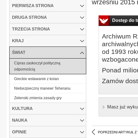
wrześniu 2015 r
PIERWSZA STRONA
DRUGA STRONA
Dostęp do tr
TRZECIA STRONA
Archiwum Rz
KRAJ
archiwalnyc
od 1993 roku
ŚWIAT
wzbogacone
Cipras zaskoczył polityczną
Ponad milio
odpornością
Greckie wstawanie z kolan
Zamów dostę
Niebezpieczny manewr Teheranu
Zełenski zmienia zasady gry
Masz już wyku
KULTURA
NAUKA
OPINIE
POPRZEDNI ARTYKUŁ Z