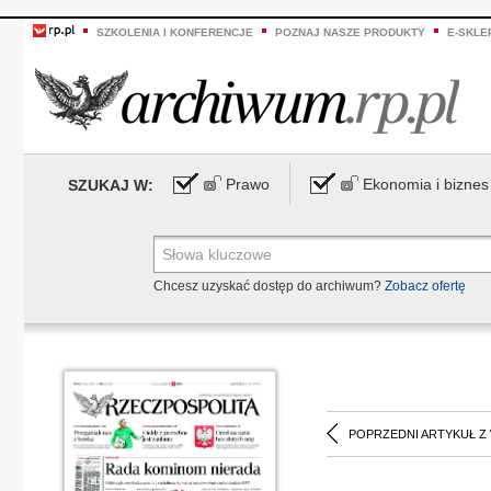
SZKOLENIA I KONFERENCJE
POZNAJ NASZE PRODUKTY
E-SKLE
Prawo
Ekonomia i biznes
SZUKAJ W:
Chcesz uzyskać dostęp do archiwum?
Zobacz ofertę
POPRZEDNI ARTYKUŁ Z