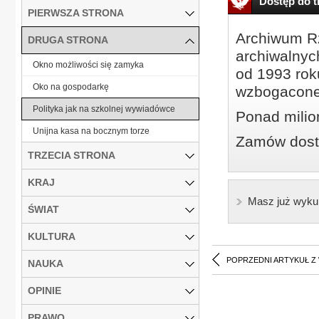
Dostęp do tr
PIERWSZA STRONA
Archiwum Rz
DRUGA STRONA
archiwalnyc
Okno możliwości się zamyka
od 1993 roku
Oko na gospodarkę
wzbogacone
Polityka jak na szkolnej wywiadówce
Ponad milio
Unijna kasa na bocznym torze
Zamów dostę
TRZECIA STRONA
KRAJ
Masz już wyku
ŚWIAT
KULTURA
POPRZEDNI ARTYKUŁ Z
NAUKA
OPINIE
PRAWO