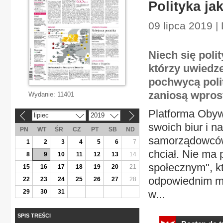
Polityka j
09 lipca 2019 
Niech się poli
którzy uwiedz
pochwycą polit
zaniosą wpros
Wydanie:
11401
Platforma Obyw
lipiec
2019
«
»
swoich biur i n
PN
WT
ŚR
CZ
PT
SB
ND
samorządowców 
1
2
3
4
5
6
7
chciał. Nie ma 
8
9
10
11
12
13
14
społecznym", kt
15
16
17
18
19
20
21
odpowiednim mom
22
23
24
25
26
27
28
29
30
31
w...
SPIS TREŚCI