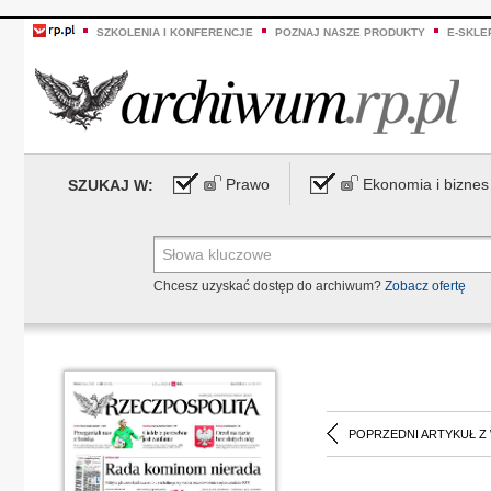
SZKOLENIA I KONFERENCJE
POZNAJ NASZE PRODUKTY
E-SKLE
Prawo
Ekonomia i biznes
SZUKAJ W:
Chcesz uzyskać dostęp do archiwum?
Zobacz ofertę
POPRZEDNI ARTYKUŁ Z