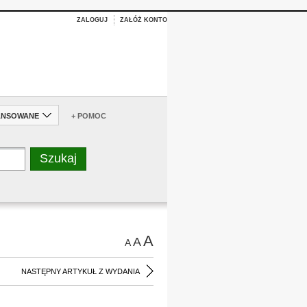
ZALOGUJ
ZAŁÓŻ KONTO
ANSOWANE
+ POMOC
A
A
A
NASTĘPNY ARTYKUŁ Z WYDANIA