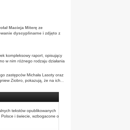
ołał Macieja Miterę ze
anie dyscyplinarne i zdjęto z
ałek kompleksowy raport, opisujący
ano w nim różnego rodzaju działania
jego zastępców Michała Lasoty oraz
iew Ziobro, pokazują, że na ich...
alnych tekstów opublikowanych
 Polsce i świecie, wzbogacone o