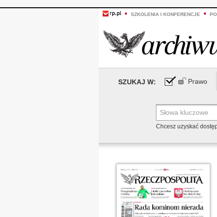
SZKOLENIA I KONFERENCJE
PO
Prawo
SZUKAJ W:
Chcesz uzyskać dostę