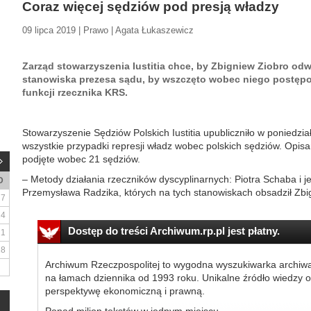
Coraz więcej sędziów pod presją władzy
09 lipca 2019 | Prawo | Agata Łukaszewicz
Zarząd stowarzyszenia Iustitia chce, by Zbigniew Ziobro odw
stanowiska prezesa sądu, by wszczęto wobec niego postępow
funkcji rzecznika KRS.
Stowarzyszenie Sędziów Polskich Iustitia upubliczniło w poniedzi
wszystkie przypadki represji władz wobec polskich sędziów. Opis
podjęte wobec 21 sędziów.
– Metody działania rzeczników dyscyplinarnych: Piotra Schaba i 
D
Przemysława Radzika, których na tych stanowiskach obsadził Zbign
7
14
Dostęp do treści Archiwum.rp.pl jest płatny.
21
28
Archiwum Rzeczpospolitej to wygodna wyszukiwarka archiw
na łamach dziennika od 1993 roku. Unikalne źródło wiedzy o
perspektywę ekonomiczną i prawną.