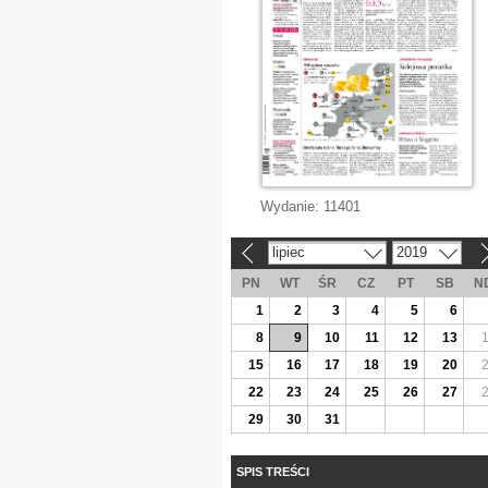
Wydanie:
11401
lipiec
2019
«
»
PN
WT
ŚR
CZ
PT
SB
N
1
2
3
4
5
6
8
9
10
11
12
13
15
16
17
18
19
20
22
23
24
25
26
27
29
30
31
SPIS TREŚCI