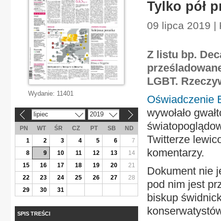
Tylko pół p
09 lipca 2019 | 
Z listu bp. De
prześladowane
LGBT. Rzeczyw
Wydanie:
11401
Oświadczenie E
wywołało gwałto
lipiec
2019
«
»
światopoglądow
PN
WT
ŚR
CZ
PT
SB
ND
Twitterze lewico
1
2
3
4
5
6
7
komentarzy.
8
9
10
11
12
13
14
15
16
17
18
19
20
21
Dokument nie j
22
23
24
25
26
27
28
pod nim jest p
29
30
31
biskup świdnic
konserwatystów,
SPIS TREŚCI