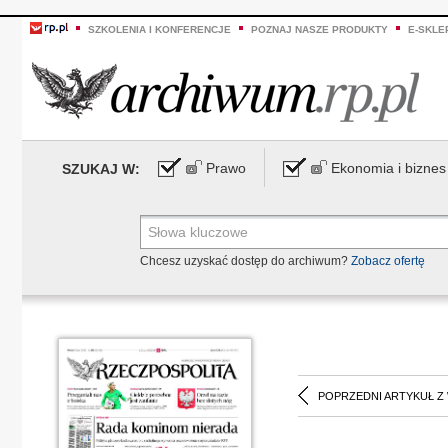
SZKOLENIA I KONFERENCJE
POZNAJ NASZE PRODUKTY
E-SKLE
Prawo
Ekonomia i biznes
SZUKAJ W:
Chcesz uzyskać dostęp do archiwum?
Zobacz ofertę
POPRZEDNI ARTYKUŁ Z