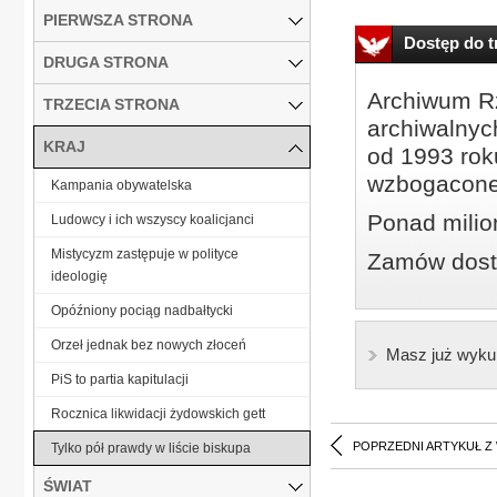
PIERWSZA STRONA
Dostęp do tr
DRUGA STRONA
Archiwum Rz
TRZECIA STRONA
archiwalnyc
KRAJ
od 1993 roku
wzbogacone
Kampania obywatelska
Ponad milio
Ludowcy i ich wszyscy koalicjanci
Mistycyzm zastępuje w polityce
Zamów dostę
ideologię
Opóźniony pociąg nadbałtycki
Orzeł jednak bez nowych złoceń
Masz już wyku
PiS to partia kapitulacji
Rocznica likwidacji żydowskich gett
POPRZEDNI ARTYKUŁ Z
Tylko pół prawdy w liście biskupa
ŚWIAT