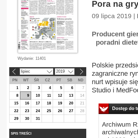
Pora na gr
09 lipca 2019 
Producent gie
poradni diet
Wydanie:
11401
Polskie przeds
lipiec
2019
zagraniczne ryn
«
»
PN
WT
ŚR
CZ
PT
SB
ND
nurt wpisuje s
1
2
3
4
5
6
7
Studio i MedFo
8
9
10
11
12
13
14
15
16
17
18
19
20
21
Dostęp do tr
22
23
24
25
26
27
28
29
30
31
Archiwum Rz
archiwalnyc
SPIS TREŚCI