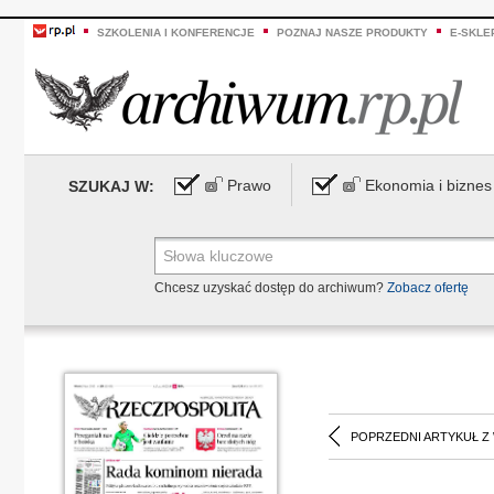
SZKOLENIA I KONFERENCJE
POZNAJ NASZE PRODUKTY
E-SKLE
Prawo
Ekonomia i biznes
SZUKAJ W:
Chcesz uzyskać dostęp do archiwum?
Zobacz ofertę
POPRZEDNI ARTYKUŁ Z