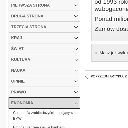
od 1993 roku
PIERWSZA STRONA
wzbogacone
DRUGA STRONA
Ponad milio
TRZECIA STRONA
Zamów dostę
KRAJ
ŚWIAT
Masz już wyku
KULTURA
NAUKA
POPRZEDNI ARTYKUŁ Z
OPINIE
PRAWO
EKONOMIA
Co potrafią zrobić stażyści pracujący w
BMW
Erdogan ręcznie steruje bankiem