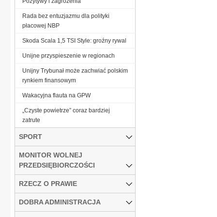
Pozytywy i zagrożenia
Rada bez entuzjazmu dla polityki
płacowej NBP
Skoda Scala 1,5 TSI Style: groźny rywal
Unijne przyspieszenie w regionach
Unijny Trybunał może zachwiać polskim
rynkiem finansowym
Wakacyjna flauta na GPW
„Czyste powietrze” coraz bardziej
zatrute
SPORT
MONITOR WOLNEJ
PRZEDSIĘBIORCZOŚCI
RZECZ O PRAWIE
DOBRA ADMINISTRACJA