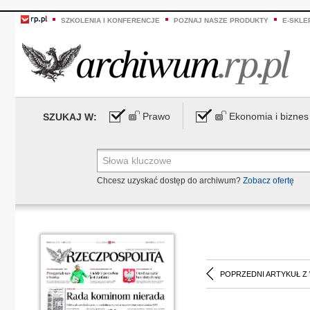
SZKOLENIA I KONFERENCJE
POZNAJ NASZE PRODUKTY
E-SKLE
Prawo
Ekonomia i biznes
SZUKAJ W:
Chcesz uzyskać dostęp do archiwum?
Zobacz ofertę
POPRZEDNI ARTYKUŁ Z