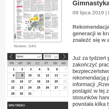
Gimnastyka
09 lipca 2019 |
Rekomendacja,
generacji w kr
znaleźć się w 
Wydanie:
11401
lipiec
2019
Już za tydzień 
«
»
PN
WT
ŚR
CZ
PT
SB
ND
zakończyć prac
1
2
3
4
5
6
7
bezpieczeństwo
8
9
10
11
12
13
14
rekomendacją p
15
16
17
18
19
20
21
informacji „Rze
22
23
24
25
26
27
28
postąpić w tej 
29
30
31
stosunków hand
powstała kilka
SPIS TREŚCI