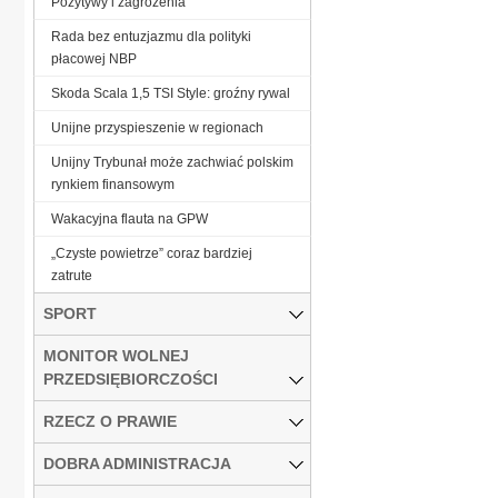
Pozytywy i zagrożenia
Rada bez entuzjazmu dla polityki
płacowej NBP
Skoda Scala 1,5 TSI Style: groźny rywal
Unijne przyspieszenie w regionach
Unijny Trybunał może zachwiać polskim
rynkiem finansowym
Wakacyjna flauta na GPW
„Czyste powietrze” coraz bardziej
zatrute
SPORT
MONITOR WOLNEJ
PRZEDSIĘBIORCZOŚCI
RZECZ O PRAWIE
DOBRA ADMINISTRACJA