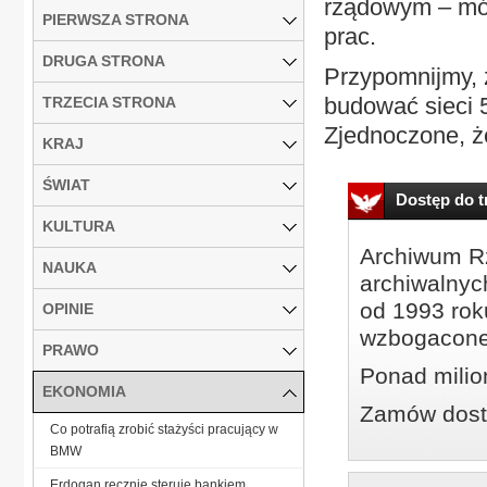
rządowym – mów
PIERWSZA STRONA
prac.
DRUGA STRONA
Przypomnijmy, ż
budować sieci 
TRZECIA STRONA
Zjednoczone, że
KRAJ
ŚWIAT
Dostęp do tr
KULTURA
Archiwum Rz
NAUKA
archiwalnyc
od 1993 roku
OPINIE
wzbogacone
PRAWO
Ponad milio
EKONOMIA
Zamów dostę
Co potrafią zrobić stażyści pracujący w
BMW
Erdogan ręcznie steruje bankiem