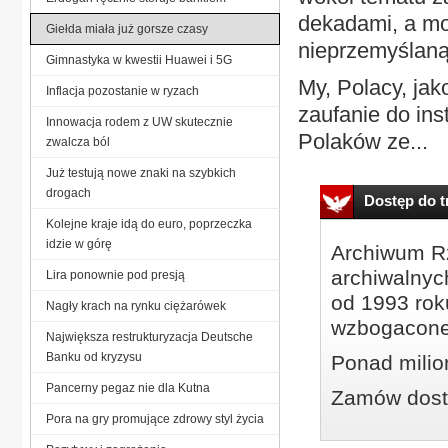
dekadami, a mo
Giełda miała już gorsze czasy
nieprzemyślaną
Gimnastyka w kwestii Huawei i 5G
My, Polacy, jak
Inflacja pozostanie w ryzach
zaufanie do ins
Innowacja rodem z UW skutecznie
Polaków ze...
zwalcza ból
Już testują nowe znaki na szybkich
drogach
Dostęp do tr
Kolejne kraje idą do euro, poprzeczka
idzie w górę
Archiwum Rz
archiwalnyc
Lira ponownie pod presją
od 1993 roku
Nagły krach na rynku ciężarówek
wzbogacone
Największa restrukturyzacja Deutsche
Banku od kryzysu
Ponad milio
Pancerny pegaz nie dla Kutna
Zamów dostę
Pora na gry promujące zdrowy styl życia