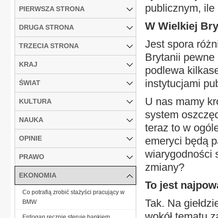
publicznym, ile
PIERWSZA STRONA
W Wielkiej Bry
DRUGA STRONA
Jest spora różn
TRZECIA STRONA
Brytanii pewne 
KRAJ
podlewa kilkase
instytucjami pu
ŚWIAT
U nas mamy krót
KULTURA
system oszczęd
NAUKA
teraz to w ogól
OPINIE
emeryci będą pa
wiarygodności 
PRAWO
zmiany?
EKONOMIA
To jest najpow
Co potrafią zrobić stażyści pracujący w
Tak. Na giełdzi
BMW
wokół tematu za
Erdogan ręcznie steruje bankiem