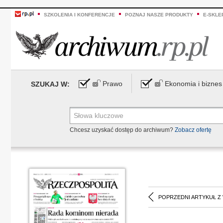
SZKOLENIA I KONFERENCJE
POZNAJ NASZE PRODUKTY
E-SKLE
Prawo
Ekonomia i biznes
SZUKAJ W:
Chcesz uzyskać dostęp do archiwum?
Zobacz ofertę
POPRZEDNI ARTYKUŁ Z