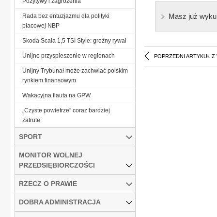
Pozytywy i zagrożenia
Masz już wyku
Rada bez entuzjazmu dla polityki
płacowej NBP
Skoda Scala 1,5 TSI Style: groźny rywal
Unijne przyspieszenie w regionach
POPRZEDNI ARTYKUŁ Z
Unijny Trybunał może zachwiać polskim
rynkiem finansowym
Wakacyjna flauta na GPW
„Czyste powietrze” coraz bardziej
zatrute
SPORT
MONITOR WOLNEJ
PRZEDSIĘBIORCZOŚCI
RZECZ O PRAWIE
DOBRA ADMINISTRACJA