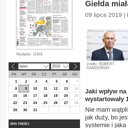
Giełda miał
09 lipca 2019 
Wydanie:
11401
źródło: ROBERT
lipiec
2019
«
»
GARDZIÑSKI
PN
WT
ŚR
CZ
PT
SB
ND
1
2
3
4
5
6
7
8
9
10
11
12
13
14
Jaki wpływ na
15
16
17
18
19
20
21
wystartowały 1
22
23
24
25
26
27
28
Nie mam wątpli
29
30
31
jak duży, bo je
systemie i jak
SPIS TREŚCI