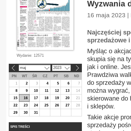
Wyzwania d
16 maja 2023 |
Najczęściej s
sprzedażowe i
Myśląc o akcjac
Wydanie:
12571
skupia się na t
jak i online. Je
maj
2023
«
»
Prawdziwa walk
PN
WT
ŚR
CZ
PT
SB
ND
do sprzedaży w 
1
2
3
4
5
6
7
można wygrać, 
8
9
10
11
12
13
14
skierowane do 
15
16
17
18
19
20
21
i sklepów.
22
23
24
25
26
27
28
29
30
31
Takie akcje pr
sprzedaży pośre
SPIS TREŚCI