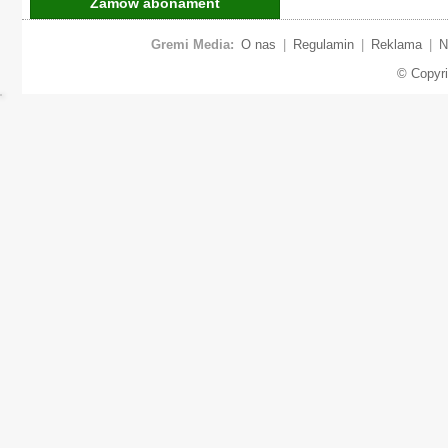
Zamów abonament
Gremi Media:
O nas
|
Regulamin
|
Reklama
|
N
© Copyr