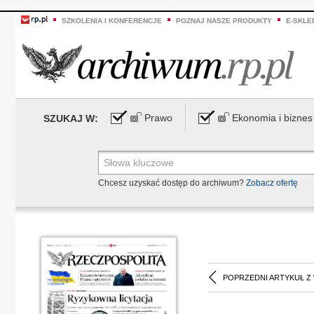
SZKOLENIA I KONFERENCJE
POZNAJ NASZE PRODUKTY
E-SKLE
Prawo
Ekonomia i biznes
SZUKAJ W:
Chcesz uzyskać dostęp do archiwum?
Zobacz ofertę
POPRZEDNI ARTYKUŁ Z