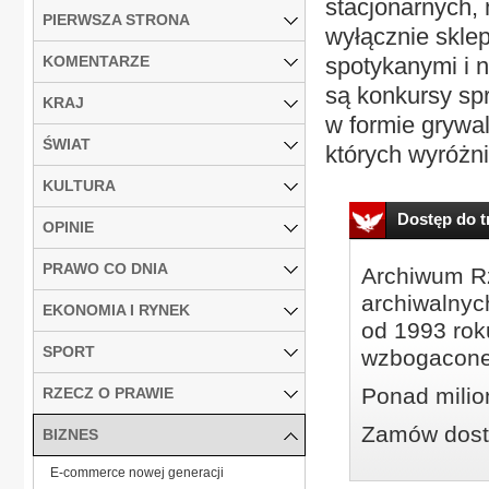
stacjonarnych, 
PIERWSZA STRONA
wyłącznie sklep
KOMENTARZE
spotykanymi i 
są konkursy sp
KRAJ
w formie grywal
ŚWIAT
których wyróżni
KULTURA
Dostęp do tr
OPINIE
PRAWO CO DNIA
Archiwum Rz
archiwalnyc
EKONOMIA I RYNEK
od 1993 roku
SPORT
wzbogacone
Ponad milio
RZECZ O PRAWIE
Zamów dostę
BIZNES
E-commerce nowej generacji