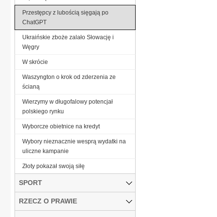
Przestępcy z lubością sięgają po
ChatGPT
Ukraińskie zboże zalało Słowację i
Węgry
W skrócie
Waszyngton o krok od zderzenia ze
ścianą
Wierzymy w długofalowy potencjał
polskiego rynku
Wyborcze obietnice na kredyt
Wybory nieznacznie wesprą wydatki na
uliczne kampanie
Złoty pokazał swoją siłę
SPORT
RZECZ O PRAWIE