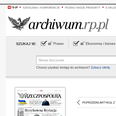
SZKOLENIA I KONFERENCJE
POZNAJ NASZE PRODUKTY
E-SKLE
Prawo
Ekonomia i biznes
SZUKAJ W:
Chcesz uzyskać dostęp do archiwum?
Zobacz ofertę
POPRZEDNI ARTYKUŁ Z