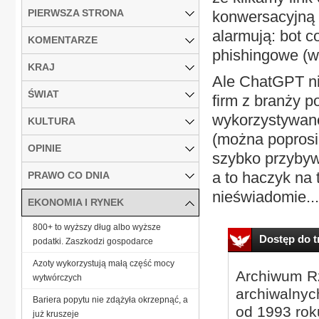
PIERWSZA STRONA
konwersacyjną s
alarmują: bot c
KOMENTARZE
phishingowe (w
KRAJ
Ale ChatGPT ni
ŚWIAT
firm z branży p
wykorzystywane
KULTURA
(można poprosić
OPINIE
szybko przybywa
a to haczyk na 
PRAWO CO DNIA
nieświadomie...
EKONOMIA I RYNEK
800+ to wyższy dług albo wyższe
Dostęp do tr
podatki. Zaszkodzi gospodarce
Azoty wykorzystują małą część mocy
Archiwum Rz
wytwórczych
archiwalnyc
Bariera popytu nie zdążyła okrzepnąć, a
od 1993 roku
już kruszeje