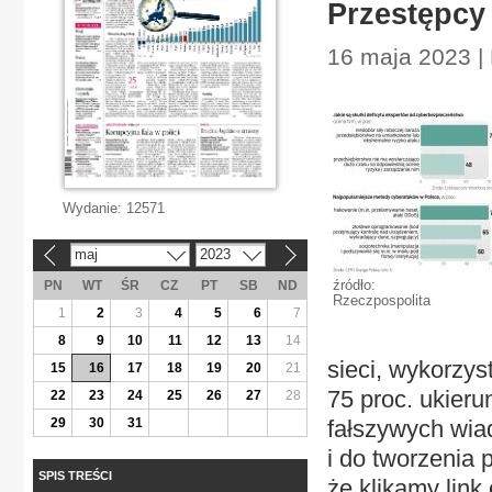
Przestępcy
16 maja 2023 |
Wydanie:
12571
maj
2023
«
»
źródło:
PN
WT
ŚR
CZ
PT
SB
ND
Rzeczpospolita
1
2
3
4
5
6
7
8
9
10
11
12
13
14
sieci, wykorzys
15
16
17
18
19
20
21
75 proc. ukier
22
23
24
25
26
27
28
29
30
31
fałszywych wia
i do tworzenia 
SPIS TREŚCI
że klikamy lin