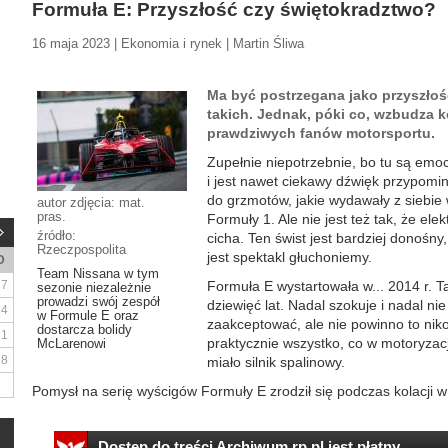
Formuła E: Przyszłość czy świętokradztwo?
16 maja 2023 | Ekonomia i rynek | Martin Śliwa
Ma być postrzegana jako przyszłoś
takich. Jednak, póki co, wzbudza k
prawdziwych fanów motorsportu.
Zupełnie niepotrzebnie, bo tu są emocj
i jest nawet ciekawy dźwięk przypomin
do grzmotów, jakie wydawały z siebie
autor zdjęcia: mat.
pras.
Formuły 1. Ale nie jest też tak, że el
źródło:
cicha. Ten świst jest bardziej donośny
Rzeczpospolita
jest spektakl głuchoniemy.
D
Team Nissana w tym
7
Formuła E wystartowała w... 2014 r. T
sezonie niezależnie
prowadzi swój zespół
dziewięć lat. Nadal szokuje i nadal n
14
w Formule E oraz
zaakceptować, ale nie powinno to niko
dostarcza bolidy
21
praktycznie wszystko, co w motoryzacj
McLarenowi
28
miało silnik spalinowy.
Pomysł na serię wyścigów Formuły E zrodził się podczas kolacji w
Dostęp do treści Archiwum.rp.pl jest płatny.