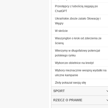
Przestępcy z lubością sięgają po
ChatGPT
Ukraińskie zboże zalało Słowację i
Węgry
W skrócie
Waszyngton o krok od zderzenia ze
ścianą
Wierzymy w długofalowy potencjał
polskiego rynku
Wyborcze obietnice na kredyt
Wybory nieznacznie wesprą wydatki na
uliczne kampanie
Złoty pokazał swoją siłę
SPORT
RZECZ O PRAWIE