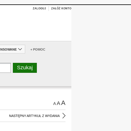
ZALOGUJ
ZAŁÓŻ KONTO
ANSOWANE
+ POMOC
A
A
A
NASTĘPNY ARTYKUŁ Z WYDANIA