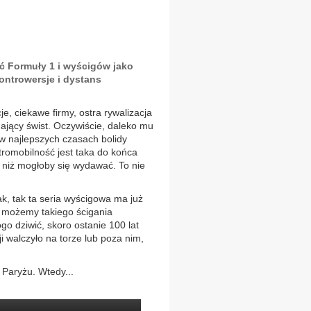
ć Formuły 1 i wyścigów jako
ontrowersje i dystans
e, ciekawe firmy, ostra rywalizacja
ający świst. Oczywiście, daleko mu
 w najlepszych czasach bolidy
ektromobilność jest taka do końca
, niż mogłoby się wydawać. To nie
ak, tak ta seria wyścigowa ma już
ie możemy takiego ścigania
go dziwić, skoro ostanie 100 lat
i walczyło na torze lub poza nim,
 Paryżu. Wtedy...