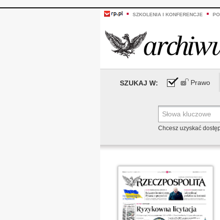
SZKOLENIA I KONFERENCJE
PO
Prawo
SZUKAJ W:
Chcesz uzyskać dostę