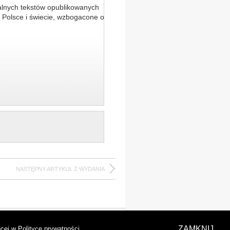
alnych tekstów opublikowanych
 Polsce i świecie, wzbogacone o
NASTĘPNY ARTYKUŁ Z WYDANIA
laracja dostępności
ZAMKNIJ
cej w Polityce prywatności
.