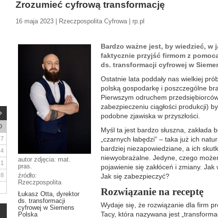
Zrozumieć cyfrową transformację
16 maja 2023 | Rzeczpospolita Cyfrowa | rp.pl
Bardzo ważne jest, by wiedzieć, w
faktycznie przyjść firmom z pomocą
ds. transformacji cyfrowej w Sieme
Ostatnie lata poddały nas wielkiej prób
polską gospodarkę i poszczególne bra
Pierwszym odruchem przedsiębiorców
zabezpieczeniu ciągłości produkcji) b
podobne zjawiska w przyszłości.
D
Myśl ta jest bardzo słuszna, zakłada
7
„czarnych łabędzi” – taka już ich natur
bardziej niezapowiedziane, a ich skutki
14
niewyobrażalne. Jedyne, czego możem
autor zdjęcia: mat.
21
pras.
pojawienie się zakłóceń i zmiany. Jak
28
źródło:
Jak się zabezpieczyć?
Rzeczpospolita
Rozwiązanie na receptę
Łukasz Otta, dyrektor
ds. transformacji
Wydaje się, że rozwiązanie dla firm p
cyfrowej w Siemens
Tacy, która nazywana jest „transformacj
Polska