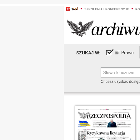
SZKOLENIA I KONFERENCJE
PO
Prawo
SZUKAJ W:
Chcesz uzyskać dostę