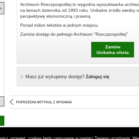
Archiwum Rzeczpospolitej to wygodna wyszukiwarka archiw
na łamach dziennika od 1993 roku. Unikalne źródło wiedzy o
perspektywę ekonomiczną i prawną.
Ponad milion tekstów w jednym miejscu.
Zamów dostęp do pełnego Archiwum "Rzeczpospolitej"
Zamów
Unikalna oferta
Masz już wykupiony dostęp?
Zaloguj się
POPRZEDNI ARTYKUŁ Z WYDANIA
as
|
Regulamin
|
Reklama
|
Napisz do nas
|
Kontakt
|
Pliki cookies
|
Dek
mienisz ustawień, cookies będą zapisywane w pamięci Twojego urządzenia.
Wię