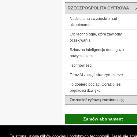
RZECZPOSPOLITA CYFROWA
Nadzieja na zwycięstwo nad
alzheimerem
Oto technologie, które zawiodły
oczekiwania
Sztuczna inteligencja doda gazu
nowym lekom
Technowieści
Teraz AI zaczęli straszyć lekarze
To dopiero pociąg. Coraz bliżej
prędkości dźwięku
Zrozumieć cyfrową transformację
Zamów abonament
Gremi Media:
O n
Ta strona używa plików cookies i podobnych technologii. Jeżeli nie z