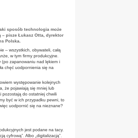
 jaki sposób technologia może
 – pisze Łukasz Otta, dyrektor
ns Polska.
ie – wszystkich, obywateli, całą
nże, w tym firmy produkcyjne.
 (po zapanowaniu nad lękiem i
yła chęć uodpornienia się na
 bowiem występowanie kolejnych
a, że pojawiają się mniej lub
 pozostają do ostatniej chwili
y być w ich przypadku pewni, to
 więc uodpornić się na nieznane?
rodukcyjnych jest podane na tacy.
ą cyfrową”. Albo „digitalizacją”.