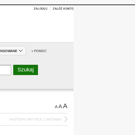
ZALOGUJ
ZAŁÓŻ KONTO
ANSOWANE
+ POMOC
A
A
A
NASTĘPNY ARTYKUŁ Z WYDANIA