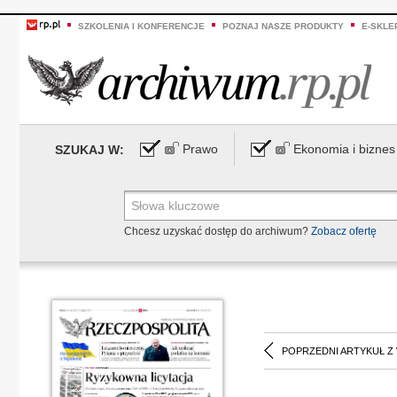
SZKOLENIA I KONFERENCJE
POZNAJ NASZE PRODUKTY
E-SKLE
Prawo
Ekonomia i biznes
SZUKAJ W:
Chcesz uzyskać dostęp do archiwum?
Zobacz ofertę
POPRZEDNI ARTYKUŁ Z