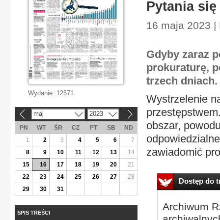
Pytania si
16 maja 2023 |
Gdyby zaraz p
prokuraturę, 
trzech dniach.
Wydanie:
12571
Wystrzelenie n
przestępstwem. 
maj
2023
«
»
obszar, powoduj
PN
WT
ŚR
CZ
PT
SB
ND
odpowiedzialne
1
2
3
4
5
6
7
zawiadomić prok
8
9
10
11
12
13
14
15
16
17
18
19
20
21
22
23
24
25
26
27
28
Dostęp do tr
29
30
31
Archiwum Rz
SPIS TREŚCI
archiwalnyc