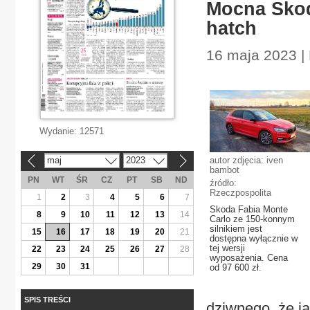
Mocna Skod
hatch
16 maja 2023 | 
Wydanie:
12571
maj
2023
autor zdjęcia: iven
«
»
bambot
PN
WT
ŚR
CZ
PT
SB
ND
źródło:
Rzeczpospolita
1
2
3
4
5
6
7
Skoda Fabia Monte
8
9
10
11
12
13
14
Carlo ze 150-konnym
silnikiem jest
15
16
17
18
19
20
21
dostępna wyłącznie w
tej wersji
22
23
24
25
26
27
28
wyposażenia. Cena
29
30
31
od 97 600 zł.
SPIS TREŚCI
dziwnego, że ja