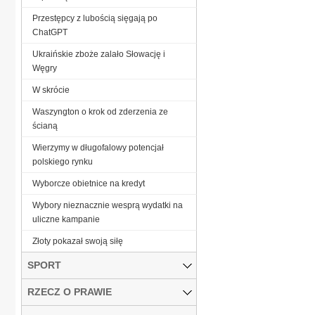
Przestępcy z lubością sięgają po
ChatGPT
Ukraińskie zboże zalało Słowację i
Węgry
W skrócie
Waszyngton o krok od zderzenia ze
ścianą
Wierzymy w długofalowy potencjał
polskiego rynku
Wyborcze obietnice na kredyt
Wybory nieznacznie wesprą wydatki na
uliczne kampanie
Złoty pokazał swoją siłę
SPORT
RZECZ O PRAWIE