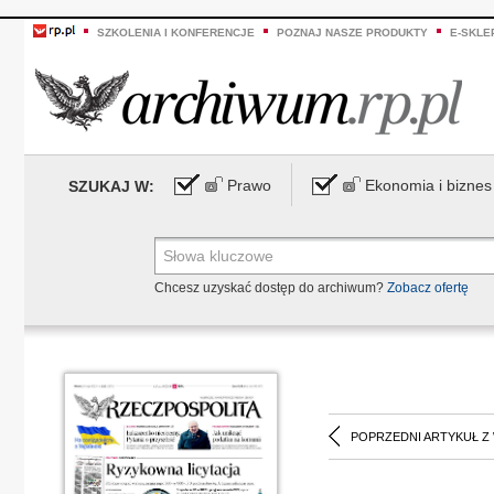
SZKOLENIA I KONFERENCJE
POZNAJ NASZE PRODUKTY
E-SKLE
Prawo
Ekonomia i biznes
SZUKAJ W:
Chcesz uzyskać dostęp do archiwum?
Zobacz ofertę
POPRZEDNI ARTYKUŁ Z