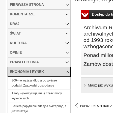
PIERWSZA STRONA
KOMENTARZE
Dostęp do tr
KRAJ
Archiwum Rz
archiwalnyc
ŚWIAT
od 1993 roku
KULTURA
wzbogacone
OPINIE
Ponad milio
PRAWO CO DNIA
Zamów dostę
EKONOMIA I RYNEK
800+ to wyższy dług albo wyższe
Masz już wyku
podatki. Zaszkodzi gospodarce
Azoty wykorzystują małą część mocy
wytwórczych
Bariera popytu nie zdążyła okrzepnąć, a
POPRZEDNI ARTYKUŁ Z
już kruszeje