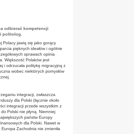
na odbierać kompetencji
 politolog.
j Polacy jawią się jako gorący
oparcia pięknych ideałów i ogólnie
zczegółowych sprawach opinia
na. Większość Polaków jest
j i odrzucała politykę migracyjną z
ptyczna wobec niektórych pomysłów
cznej.
zeganiu integracji, zwłaszcza
duszy dla Polski (łącznie około
ci integracji przede wszystkim z
do Polski nie płyną. Niemniej
e największych państw Europy
finansowych dla Polski. Nawet w
 Europa Zachodnia nie zmieniła