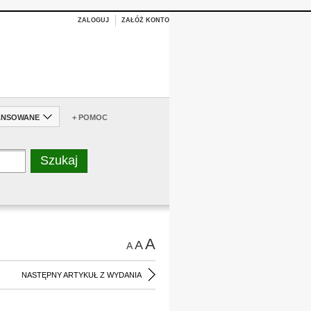
ZALOGUJ
ZAŁÓŻ KONTO
ANSOWANE
+ POMOC
A
A
A
NASTĘPNY ARTYKUŁ Z WYDANIA