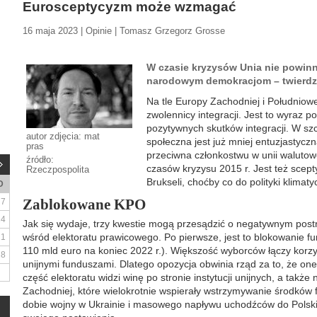
Eurosceptycyzm może wzmagać
16 maja 2023 | Opinie | Tomasz Grzegorz Grosse
W czasie kryzysów Unia nie powin
narodowym demokracjom – twierdzi
Na tle Europy Zachodniej i Południowe
zwolennicy integracji. Jest to wyraz p
pozytywnych skutków integracji. W s
autor zdjęcia: mat
społeczna jest już mniej entuzjastycz
pras
przeciwna członkostwu w unii walutowe
źródło:
czasów kryzysu 2015 r. Jest też sce
Rzeczpospolita
Brukseli, choćby co do polityki klimaty
D
Zablokowane KPO
7
14
Jak się wydaje, trzy kwestie mogą przesądzić o negatywnym postr
wśród elektoratu prawicowego. Po pierwsze, jest to blokowanie fun
21
110 mld euro na koniec 2022 r.). Większość wyborców łączy korzyś
28
unijnymi funduszami. Dlatego opozycja obwinia rząd za to, że one 
część elektoratu widzi winę po stronie instytucji unijnych, a takż
Zachodniej, które wielokrotnie wspierały wstrzymywanie środków 
dobie wojny w Ukrainie i masowego napływu uchodźców do Polski