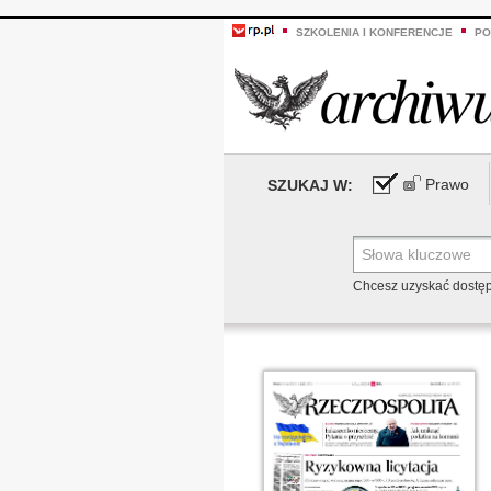
SZKOLENIA I KONFERENCJE
PO
Prawo
SZUKAJ W:
Chcesz uzyskać dostę