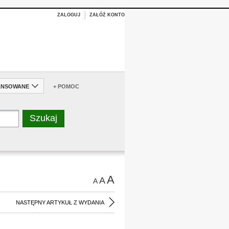
ZALOGUJ
ZAŁÓŻ KONTO
ANSOWANE
+ POMOC
A
A
A
NASTĘPNY ARTYKUŁ Z WYDANIA