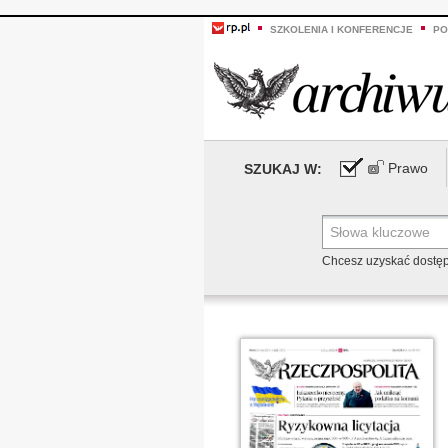
SZKOLENIA I KONFERENCJE
PO
Prawo
SZUKAJ W:
Chcesz uzyskać dostę