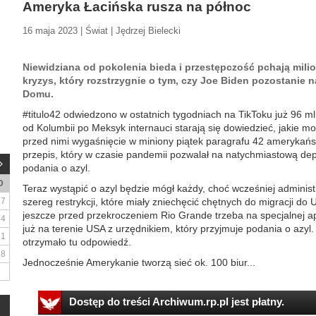
Ameryka Łacińska rusza na północ
16 maja 2023 | Świat | Jędrzej Bielecki
Niewidziana od pokolenia bieda i przestępczość pchają mil
kryzys, który rozstrzygnie o tym, czy Joe Biden pozostanie 
Domu.
#titulo42 odwiedzono w ostatnich tygodniach na TikToku już 96 ml
od Kolumbii po Meksyk internauci starają się dowiedzieć, jakie m
przed nimi wygaśnięcie w miniony piątek paragrafu 42 amerykań
przepis, który w czasie pandemii pozwalał na natychmiastową dep
podania o azyl.
D
Teraz wystąpić o azyl będzie mógł każdy, choć wcześniej adminis
7
szereg restrykcji, które miały zniechęcić chętnych do migracji do
jeszcze przed przekroczeniem Rio Grande trzeba na specjalnej apl
14
już na terenie USA z urzędnikiem, który przyjmuje podania o azyl
21
otrzymało tu odpowiedź.
28
Jednocześnie Amerykanie tworzą sieć ok. 100 biur...
Dostęp do treści Archiwum.rp.pl jest płatny.