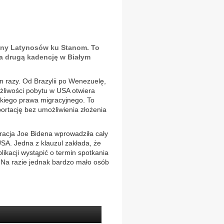
iony Latynosów ku Stanom. To
na drugą kadencję w Białym
n razy. Od Brazylii po Wenezuelę,
ożliwości pobytu w USA otwiera
skiego prawa migracyjnego. To
ortację bez umożliwienia złożenia
tracja Joe Bidena wprowadziła cały
 USA. Jedna z klauzul zakłada, że
ikacji wystąpić o termin spotkania
. Na razie jednak bardzo mało osób