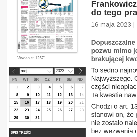
Frankowicz 
do tego pr
16 maja 2023 |
Dopuszczalne j
pozwu mimo je
brakującej kwo
Wydanie:
12571
To sedno najno
maj
2023
«
»
Najwyższego. O
PN
WT
ŚR
CZ
PT
SB
ND
części nieopła
1
2
3
4
5
6
7
Ta kwestia naw
8
9
10
11
12
13
14
15
16
17
18
19
20
21
Chodzi o art. 
22
23
24
25
26
27
28
stanowi on, że 
29
30
31
nie zostało na
bez wezwania o 
SPIS TREŚCI