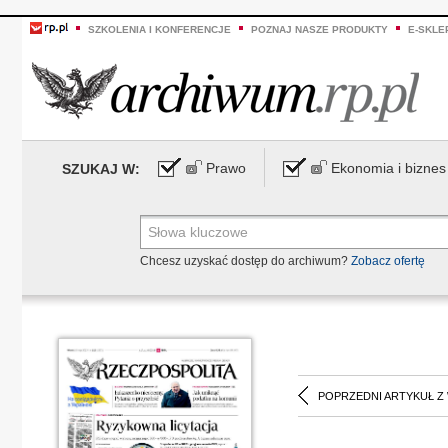
SZKOLENIA I KONFERENCJE
POZNAJ NASZE PRODUKTY
E-SKLE
Prawo
Ekonomia i biznes
SZUKAJ W:
Chcesz uzyskać dostęp do archiwum?
Zobacz ofertę
POPRZEDNI ARTYKUŁ Z