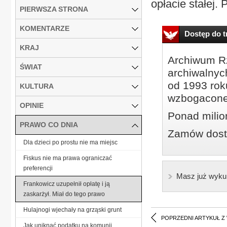
opłacie stałej. 
PIERWSZA STRONA
KOMENTARZE
Dostęp do tr
KRAJ
Archiwum Rz
ŚWIAT
archiwalnyc
od 1993 roku
KULTURA
wzbogacone
OPINIE
Ponad milio
PRAWO CO DNIA
Zamów dostę
Dla dzieci po prostu nie ma miejsc
Fiskus nie ma prawa ograniczać
preferencji
Masz już wyku
Frankowicz uzupełnił opłatę i ją
zaskarżył. Miał do tego prawo
Hulajnogi wjechały na grząski grunt
POPRZEDNI ARTYKUŁ Z
Jak uniknąć podatku na komunii