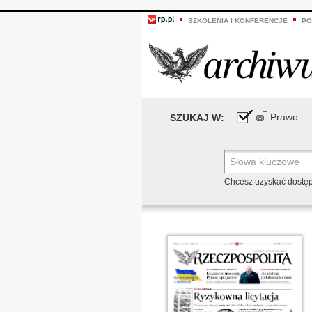
SZKOLENIA I KONFERENCJE
PO
Prawo
SZUKAJ W:
Chcesz uzyskać dostę