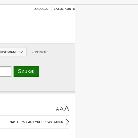
ZALOGUJ
ZAŁÓŻ KONTO
ANSOWANE
+ POMOC
A
A
A
NASTĘPNY ARTYKUŁ Z WYDANIA