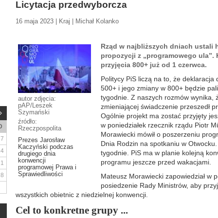
Licytacja przedwyborcza
16 maja 2023 | Kraj | Michał Kolanko
Rząd w najbliższych dniach ustali 
propozycji z „programowego ula”. 
przyjęcia 800+ już od 1 czerwca.
Politycy PiS liczą na to, że deklarac
500+ i jego zmiany w 800+ będzie pal
tygodnie. Z naszych rozmów wynika, ż
autor zdjęcia:
pAP/Leszek
zmieniającej świadczenie przeszedł p
Szymański
Ogólnie projekt ma zostać przyjęty jes
źródło:
w poniedziałek rzecznik rządu Piotr M
D
Rzeczpospolita
Morawiecki mówił o poszerzeniu pro
7
Prezes Jarosław
Dnia Rodzin na spotkaniu w Otwocku. 
Kaczyński podczas
14
tygodnie. PiS ma w planie kolejną ko
drugiego dnia
konwencji
programu jeszcze przed wakacjami.
21
programowej Prawa i
Sprawiedliwości
28
Mateusz Morawiecki zapowiedział w p
posiedzenie Rady Ministrów, aby przy
wszystkich obietnic z niedzielnej konwencji.
Cel to konkretne grupy ...