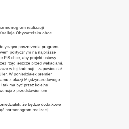
harmonogram realizacji
Koalicja Obywatelska chce
ja dotycząca poszerzenia programu
iwem politycznym na najbliższe
e PiS chce, aby projekt ustawy
rzez rząd jeszcze przed wakacjami.
zcze w tej kadencji – zapowiedział
üller. W poniedziałek premier
gramu z okazji Międzynarodowego
I tak ma być przez kolejne
nwencję z przedstawieniem
oniedziałek, że będzie dodatkowe
jąć harmonogram realizacji