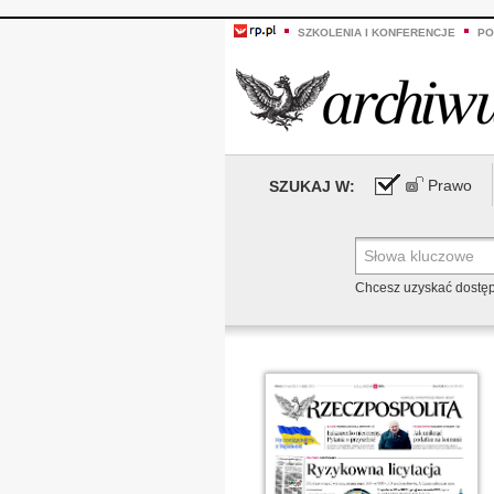
SZKOLENIA I KONFERENCJE
PO
Prawo
SZUKAJ W:
Chcesz uzyskać dostę