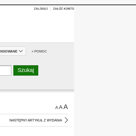
ZALOGUJ
ZAŁÓŻ KONTO
ANSOWANE
+ POMOC
A
A
A
NASTĘPNY ARTYKUŁ Z WYDANIA