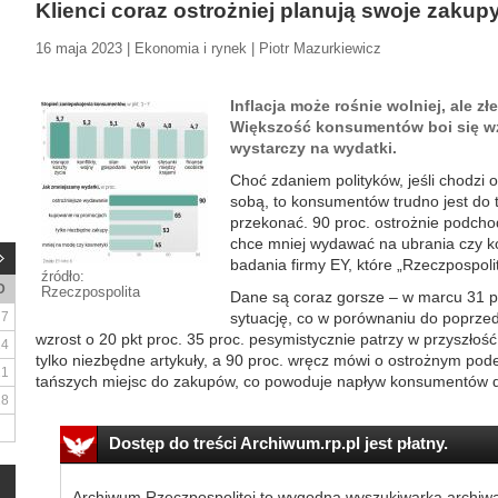
Klienci coraz ostrożniej planują swoje zakup
16 maja 2023 | Ekonomia i rynek | Piotr Mazurkiewicz
Inflacja może rośnie wolniej, ale zł
Większość konsumentów boi się wzr
wystarczy na wydatki.
Choć zdaniem polityków, jeśli chodzi
sobą, to konsumentów trudno jest do 
przekonać. 90 proc. ostrożnie podcho
chce mniej wydawać na ubrania czy k
badania firmy EY, które „Rzeczpospoli
źródło:
D
Rzeczpospolita
Dane są coraz gorsze – w marcu 31 p
7
sytuację, co w porównaniu do poprzed
wzrost o 20 pkt proc. 35 proc. pesymistycznie patrzy w przyszłoś
14
tylko niezbędne artykuły, a 90 proc. wręcz mówi o ostrożnym pod
21
tańszych miejsc do zakupów, co powoduje napływ konsumentów d
28
Dostęp do treści Archiwum.rp.pl jest płatny.
Archiwum Rzeczpospolitej to wygodna wyszukiwarka archiw