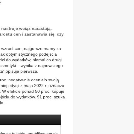
y
e nastroje wciąż narastają.
ostu cen i zastanawia się, czy
 o wzrost cen, najgorsze mamy za
tak optymistycznego podejścia
dzi do wydatków, niemal co drugi
osmetyki – wynika z najnowszego
ta” opisuje pierwsza.
roc. negatywnie oceniało swoją
niej edycji z maja 2022 r. oznacza
ć. W efekcie ponad 50 proc. kupuje
ejściu do wydatków. 91 proc. szuka
o...
alnych tekstów opublikowanych