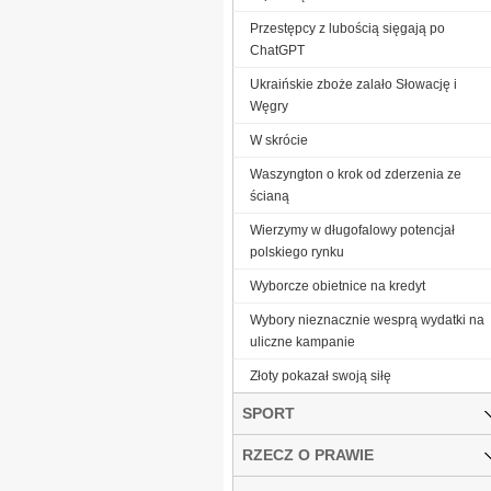
Przestępcy z lubością sięgają po
ChatGPT
Ukraińskie zboże zalało Słowację i
Węgry
W skrócie
Waszyngton o krok od zderzenia ze
ścianą
Wierzymy w długofalowy potencjał
polskiego rynku
Wyborcze obietnice na kredyt
Wybory nieznacznie wesprą wydatki na
uliczne kampanie
Złoty pokazał swoją siłę
SPORT
RZECZ O PRAWIE