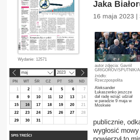
Jaka Biało
16 maja 2023 |
Wydanie:
12571
autor zdjęcia: Gavriil
GRIGOROV/SPUTNIK/
maj
2023
«
»
źródło:
Rzeczpospolita
PN
WT
ŚR
CZ
PT
SB
ND
Aleksander
1
2
3
4
5
6
7
Łukaszenko jeszcze
dał radę wziąć udział
8
9
10
11
12
13
14
w paradzie 9 maja w
15
16
17
18
19
20
21
Moskwie
22
23
24
25
26
27
28
29
30
31
publicznie, odk
wygłosić mowy
SPIS TREŚCI
powierzył to mi