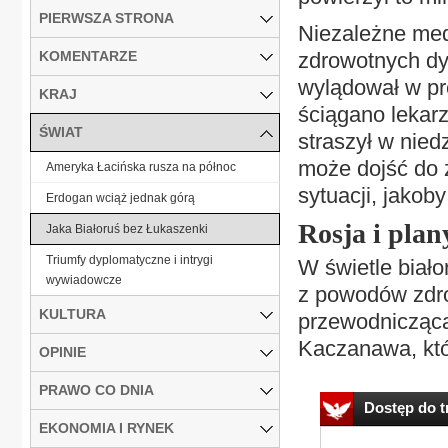
PIERWSZA STRONA
Niezależne med
KOMENTARZE
zdrowotnych dyk
wylądował w pr
KRAJ
ściągano lekar
ŚWIAT
straszył w nied
może dojść do z
Ameryka Łacińska rusza na północ
sytuacji, jakob
Erdogan wciąż jednak górą
Rosja i plan
Jaka Białoruś bez Łukaszenki
Triumfy dyplomatyczne i intrygi
W świetle biało
wywiadowcze
z powodów zdro
KULTURA
przewodnicząca
Kaczanawa, któ
OPINIE
PRAWO CO DNIA
Dostęp do tr
EKONOMIA I RYNEK