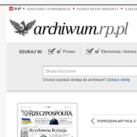
SZKOLENIA I KONFERENCJE
POZNAJ NASZE PRODUKTY
E-SKLE
Prawo
Ekonomia i biznes
SZUKAJ W:
Chcesz uzyskać dostęp do archiwum?
Zobacz ofertę
POPRZEDNI ARTYKUŁ Z