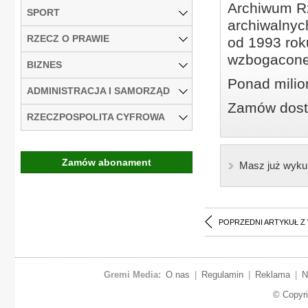
Archiwum Rz
SPORT
archiwalnyc
RZECZ O PRAWIE
od 1993 roku
wzbogacone
BIZNES
Ponad milio
ADMINISTRACJA I SAMORZĄD
Zamów dostę
RZECZPOSPOLITA CYFROWA
Zamów abonament
Masz już wyku
POPRZEDNI ARTYKUŁ Z
Gremi Media:
O nas
|
Regulamin
|
Reklama
|
N
© Copyr