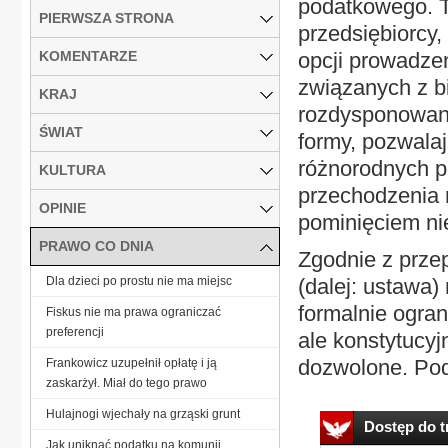
podatkowego. T
PIERWSZA STRONA
przedsiębiorcy,
KOMENTARZE
opcji prowadzen
związanych z b
KRAJ
rozdysponowani
ŚWIAT
formy, pozwalaj
różnorodnych p
KULTURA
przechodzenia 
OPINIE
pominięciem nie
PRAWO CO DNIA
Zgodnie z przep
Dla dzieci po prostu nie ma miejsc
(dalej: ustawa
formalnie ogran
Fiskus nie ma prawa ograniczać
preferencji
ale konstytucyj
dozwolone. Po
Frankowicz uzupełnił opłatę i ją
zaskarżył. Miał do tego prawo
Hulajnogi wjechały na grząski grunt
Dostęp do tr
Jak uniknąć podatku na komunii