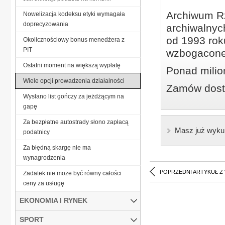
Archiwum Rz
Nowelizacja kodeksu etyki wymagała
doprecyzowania
archiwalnyc
od 1993 roku
Okolicznościowy bonus menedżera z
PIT
wzbogacone
Ostatni moment na większą wypłatę
Ponad milio
Wiele opcji prowadzenia działalności
Zamów dostę
Wysłano list gończy za jeżdżącym na
gapę
Za bezpłatne autostrady słono zapłacą
Masz już wyku
podatnicy
Za błędną skargę nie ma
wynagrodzenia
POPRZEDNI ARTYKUŁ Z
Zadatek nie może być równy całości
ceny za usługę
EKONOMIA I RYNEK
SPORT