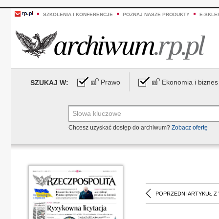
SZKOLENIA I KONFERENCJE
POZNAJ NASZE PRODUKTY
E-SKLE
Prawo
Ekonomia i biznes
SZUKAJ W:
Chcesz uzyskać dostęp do archiwum?
Zobacz ofertę
POPRZEDNI ARTYKUŁ Z