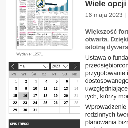
Wiele opcji
16 maja 2023 |
Większość for
otwarta. Dzię
istotną dywers
Wydanie:
12571
Ustawa o funda
przedsiębiorcom
maj
2023
«
»
przygotowanie i
PN
WT
ŚR
CZ
PT
SB
ND
dostosowanego 
1
2
3
4
5
6
7
uwzględniające
8
9
10
11
12
13
14
tych, którzy mo
15
16
17
18
19
20
21
22
23
24
25
26
27
28
Wprowadzenie d
29
30
31
rodzinnych two
planowania biz
SPIS TREŚCI