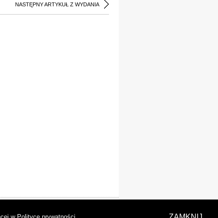
NASTĘPNY ARTYKUŁ Z WYDANIA
laracja dostępności
ZAMKNIJ
cej w Polityce prywatności
.