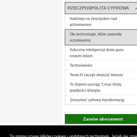
RZECZPOSPOLITA CYFROWA
Nadzieja na zwycięstwo nad
alzheimerem
Oto technologie, które zawiodły
oczekiwania
Sztuczna inteligencja doda gazu
nowym lekom
Technowieści
Teraz AI zaczęli straszyć lekarze
To dopiero pociąg. Coraz bliżej
prędkości dźwięku
Zrozumieć cyfrową transformację
Zamów abonament
Gremi Media:
O n
Ta strona używa plików cookies i podobnych technologii. Jeżeli nie z