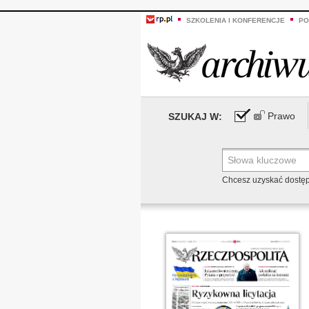
SZKOLENIA I KONFERENCJE
PO
Prawo
SZUKAJ W:
Chcesz uzyskać dostę