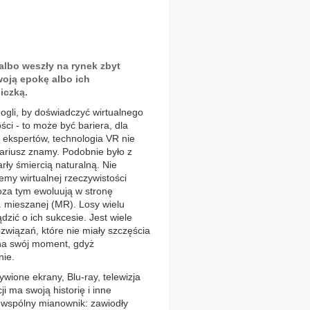
 albo weszły na rynek zbyt
woją epokę albo ich
iczką.
ogli, by doświadczyć wirtualnego
ści - to może być bariera, dla
u ekspertów, technologia VR nie
ariusz znamy. Podobnie było z
rły śmiercią naturalną. Nie
emy wirtualnej rzeczywistości
oza tym ewoluują w stronę
w. mieszanej (MR). Losy wielu
dzić o ich sukcesie. Jest wiele
wiązań, które nie miały szczęścia
 na swój moment, gdyż
nie.
wione ekrany, Blu-ray, telewizja
i ma swoją historię i inne
 wspólny mianownik: zawiodły