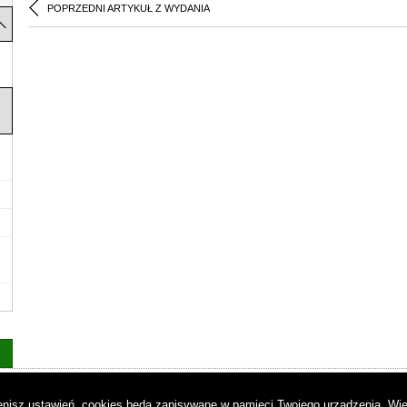
POPRZEDNI ARTYKUŁ Z WYDANIA
as
|
Regulamin
|
Reklama
|
Napisz do nas
|
Kontakt
|
Pliki cookies
|
Dek
mienisz ustawień, cookies będą zapisywane w pamięci Twojego urządzenia.
Wię