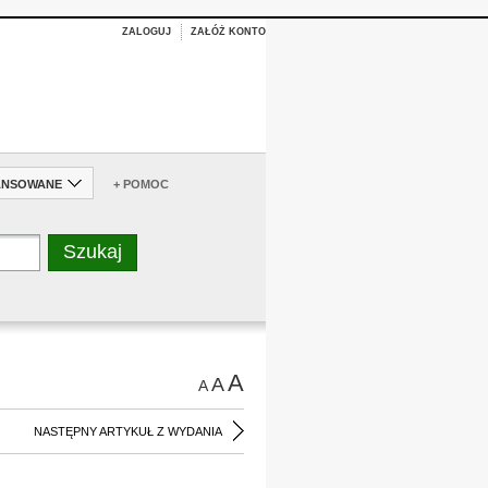
ZALOGUJ
ZAŁÓŻ KONTO
ANSOWANE
+ POMOC
A
A
A
NASTĘPNY ARTYKUŁ Z WYDANIA