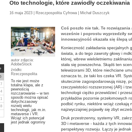
Oto technologie, które zawiodły oczekiwania
16 maja 2023 | Rzeczpospolita Cyfrowa | Michał Duszczyk
Coś poszło nie tak. Te rozwiązania
wcześnie i poprostu wyprzedziły s
innowacyjność okazała się ślepą ul
Konieczność zakładania specjalnych g
świata, a do tego zawroty głowy i mdło
której, wbrew wieloletniemu zaklinani
autor zdjęcia:
AdobeStock
stała się powszechna. Skądś ten scen
źródło:
telewizorami 3D, które niechciane uma
Rzeczpospolita
oznacza to, że taki los czeka VR. Syst
D
To nie jest może
skutecznie zagospodarowują niszę, p
7
totalna klapa, ale z
rzeczywistości rozszerzonej (AR) i tz
pewnością
14
technologii ciężko przewidzieć i przesą
rozczarowanie – w ten
sposób można opisać
przykładów pozornie przełomowych roz
21
dotychczasowy
podbić rynku, niektóre wciąż czekają
rozwój wielu
28
najzwyczajniej pojawiły się zbyt wcześ
technologii, jak m.in.
metaverse i VR.
Druk przestrzenny, systemy VR, zakrzy
Wciąż ich potencjał
jest jednak ogromny
3D i metaverse - każda z tych innowacj
perspektywy rozwoju. Łączy je jednak