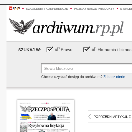
SZKOLENIA I KONFERENCJE
POZNAJ NASZE PRODUKTY
E-SKLE
Prawo
Ekonomia i biznes
SZUKAJ W:
Chcesz uzyskać dostęp do archiwum?
Zobacz ofertę
POPRZEDNI ARTYKUŁ Z