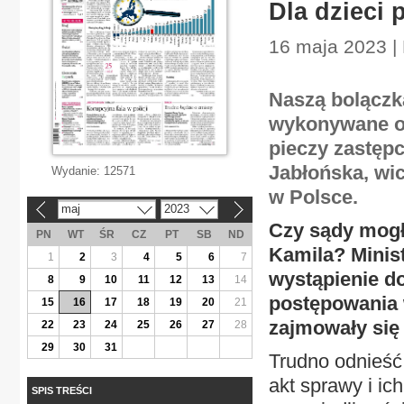
Dla dzieci 
16 maja 2023 |
Naszą bolączk
wykonywane or
pieczy zastępc
Jabłońska, wi
Wydanie:
12571
w Polsce.
maj
2023
«
»
Czy sądy mogły
PN
WT
ŚR
CZ
PT
SB
ND
Kamila? Minist
1
2
3
4
5
6
7
wystąpienie d
8
9
10
11
12
13
14
postępowania 
15
16
17
18
19
20
21
zajmowały się 
22
23
24
25
26
27
28
29
30
31
Trudno odnieść
akt sprawy i ich
SPIS TREŚCI