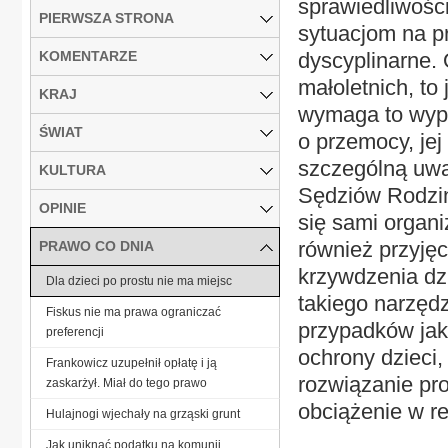
sprawiedliwości
PIERWSZA STRONA
sytuacjom na pr
KOMENTARZE
dyscyplinarne.
małoletnich, to
KRAJ
wymaga to wyp
ŚWIAT
o przemocy, je
szczególną uwa
KULTURA
Sędziów Rodzin
OPINIE
się sami organi
również przyję
PRAWO CO DNIA
krzywdzenia dz
Dla dzieci po prostu nie ma miejsc
takiego narzęd
Fiskus nie ma prawa ograniczać
przypadków jak
preferencji
ochrony dzieci,
Frankowicz uzupełnił opłatę i ją
rozwiązanie pr
zaskarżył. Miał do tego prawo
obciążenie w re
Hulajnogi wjechały na grząski grunt
Jak uniknąć podatku na komunii