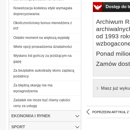
Dostęp do tr
Nowelizacja kodeksu etyki wymagała
doprecyzowania
Archiwum Rz
Okolicznościowy bonus menedżera z
archiwalnyc
PIT
od 1993 roku
Ostatni moment na większą wypłatę
wzbogacone
Wiele opcji prowadzenia działalności
Ponad milio
Wysłano list gończy za jeżdżącym na
gapę
Zamów dostę
Za bezpłatne autostrady słono zapłacą
podatnicy
Za błędną skargę nie ma
Masz już wyku
wynagrodzenia
Zadatek nie może być równy całości
ceny za usługę
POPRZEDNI ARTYKUŁ Z
EKONOMIA I RYNEK
SPORT